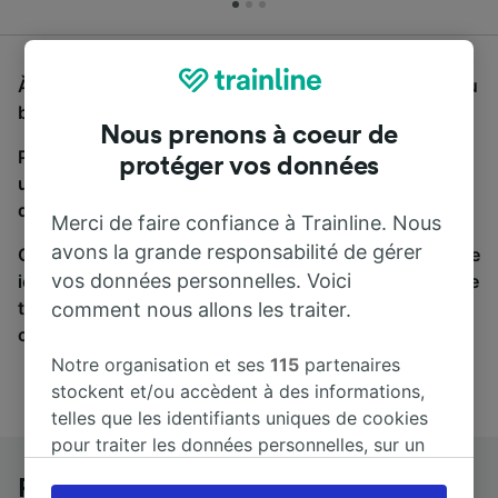
À la recherche d'un bus de Paris à Tours, vous êtes au
bon endroit.
Nous prenons à coeur de
Pour trouver des billets de bus, lancez simplement
protéger vos données
une recherche ci-dessus. Nous comparons les temps
de trajets et les prix des voyages, en train et en bus.
Merci de faire confiance à Trainline. Nous
avons la grande responsabilité de gérer
Qu’importe votre destination, votre voyage commence
vos données personnelles. Voici
ici. Nous collaborons avec plus de 170 compagnies de
train et de bus. Consultez et achetez vos billets sur
comment nous allons les traiter.
cette page.
Notre organisation et ses
115
partenaires
stockent et/ou accèdent à des informations,
telles que les identifiants uniques de cookies
pour traiter les données personnelles, sur un
appareil. Vous pouvez accepter ou gérer vos
Paris à Tours en bus
préférences, notamment en exerçant votre