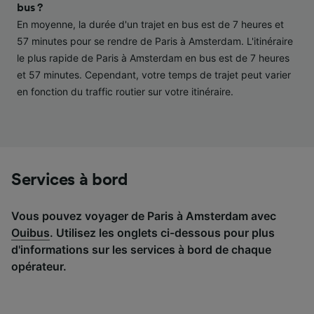
performance des publicités et du contenu,
bus ?
études d’audience et développement de
En moyenne, la durée d'un trajet en bus est de 7 heures et
services.
57 minutes pour se rendre de Paris à Amsterdam. L'itinéraire
le plus rapide de Paris à Amsterdam en bus est de 7 heures
Liste de nos partenaires (fournisseurs)
et 57 minutes. Cependant, votre temps de trajet peut varier
en fonction du traffic routier sur votre itinéraire.
Services à bord
Vous pouvez voyager de Paris à Amsterdam avec
Ouibus
. Utilisez les onglets ci-dessous pour plus
d'informations sur les services à bord de chaque
opérateur.