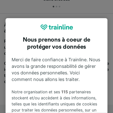
À la recherche d'un bus de Paris à Amsterdam, vous
êtes au bon endroit.
Nous prenons à coeur de
Pour trouver des billets de bus, lancez simplement
protéger vos données
une recherche ci-dessus. Nous comparons les temps
de trajets et les prix des voyages, en train et en bus.
Merci de faire confiance à Trainline. Nous
Qu’importe votre destination, votre voyage commence
avons la grande responsabilité de gérer
ici. Nous collaborons avec plus de 170 compagnies de
vos données personnelles. Voici
train et de bus. Consultez et achetez vos billets sur
comment nous allons les traiter.
cette page.
Notre organisation et ses
115
partenaires
stockent et/ou accèdent à des informations,
telles que les identifiants uniques de cookies
pour traiter les données personnelles, sur un