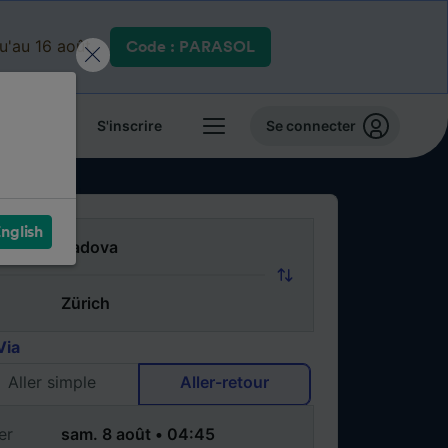
qu'au 16 août.
Code : PARASOL
 billets
S'inscrire
Se connecter
nglish
Via
Aller simple
Aller-retour
er