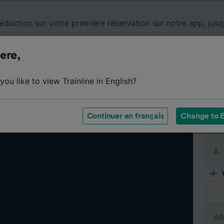
réduction sur votre première réservation sur notre app, jus
ere,
Cartes de réduction
Business
Panier
Mes
ou like to view Trainline in English?
Continuer en français
Change to E
De
À
All