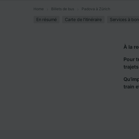
Home
Billets de bus
Padova à Zürich
En résumé
Carte de l'itinéraire
Services à bor
À la r
Pour t
trajet
Qu’imp
train 