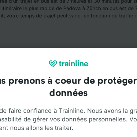
ée d'un trajet en bus est de 7 heures et 30 minutes pour s
'itinéraire le plus rapide de Padova à Zürich en bus est de 
, votre temps de trajet peut varier en fonction du traffic r
s prenons à coeur de protéger
Services à bord
données
er de Padova à Zürich avec
Flixbus
. Utilisez les onglets 
de faire confiance à Trainline. Nous avons la g
d'informations sur les services à bord de chaque opérateur
sabilité de gérer vos données personnelles. Vo
t nous allons les traiter.