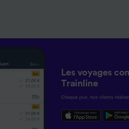
Les voyages co
Trainline
Chaque jour, nos clients réali