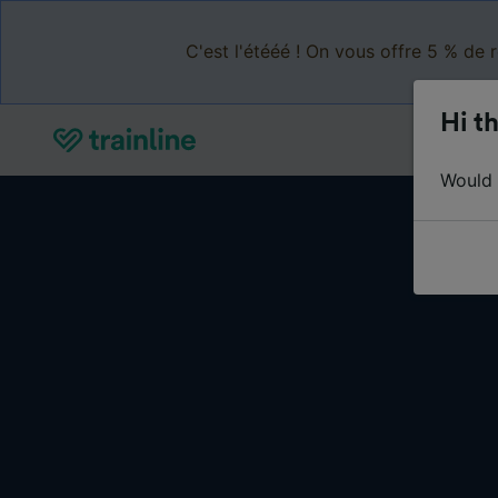
C'est l'étééé ! On vous offre 5 % de 
Hi th
Would y