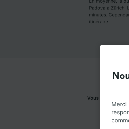
En moyenne, la dur
Padova à Zürich. L
minutes. Cependant
itinéraire.
Nou
Vous pouvez voyag
Merci 
respon
commen