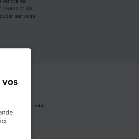
e rendre de
7 heures et 30
outier sur votre
 vos
ci-dessous pour plus
rande
.
ici