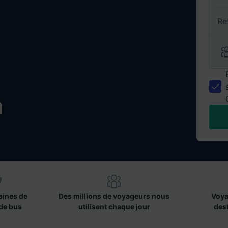
Re
h
aines de
Des millions de voyageurs nous
Voya
de bus
utilisent chaque jour
des