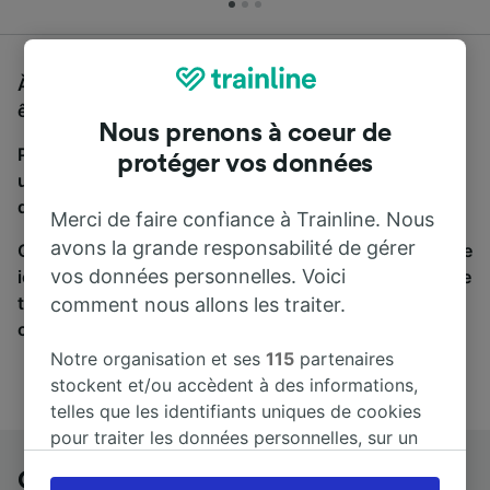
À la recherche d'un bus de Orvieto à Modena, vous
êtes au bon endroit.
Nous prenons à coeur de
Pour trouver des billets de bus, lancez simplement
protéger vos données
une recherche ci-dessus. Nous comparons les temps
de trajets et les prix des voyages, en train et en bus.
Merci de faire confiance à Trainline. Nous
avons la grande responsabilité de gérer
Qu’importe votre destination, votre voyage commence
vos données personnelles. Voici
ici. Nous collaborons avec plus de 170 compagnies de
train et de bus. Consultez et achetez vos billets sur
comment nous allons les traiter.
cette page.
Notre organisation et ses
115
partenaires
stockent et/ou accèdent à des informations,
telles que les identifiants uniques de cookies
pour traiter les données personnelles, sur un
appareil. Vous pouvez accepter ou gérer vos
Orvieto à Modena en bus
préférences, notamment en exerçant votre