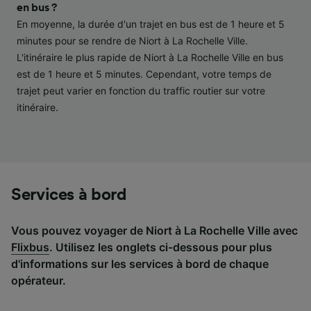
performance des publicités et du contenu,
en bus ?
études d’audience et développement de
En moyenne, la durée d'un trajet en bus est de 1 heure et 5
services.
minutes pour se rendre de Niort à La Rochelle Ville.
L'itinéraire le plus rapide de Niort à La Rochelle Ville en bus
Liste de nos partenaires (fournisseurs)
est de 1 heure et 5 minutes. Cependant, votre temps de
trajet peut varier en fonction du traffic routier sur votre
itinéraire.
Services à bord
Vous pouvez voyager de Niort à La Rochelle Ville avec
Flixbus
. Utilisez les onglets ci-dessous pour plus
d'informations sur les services à bord de chaque
opérateur.