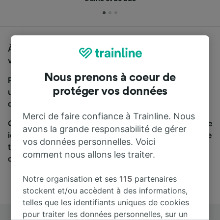
À la recherche d'un bus de Niort à La Rochelle Ville,
vous êtes au bon endroit.
Nous prenons à coeur de
Pour trouver des billets de bus, lancez simplement
protéger vos données
une recherche ci-dessus. Nous comparons les temps
de trajets et les prix des voyages, en train et en bus.
Merci de faire confiance à Trainline. Nous
Qu’importe votre destination, votre voyage commence
avons la grande responsabilité de gérer
ici. Nous collaborons avec plus de 170 compagnies de
vos données personnelles. Voici
train et de bus. Consultez et achetez vos billets sur
comment nous allons les traiter.
cette page.
Notre organisation et ses
115
partenaires
stockent et/ou accèdent à des informations,
telles que les identifiants uniques de cookies
pour traiter les données personnelles, sur un