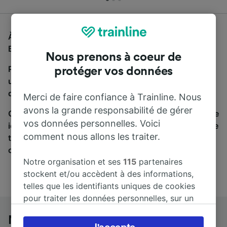
À la recherche d'un bus de Napoli Piazza Garibaldi à
Bari Centrale, vous êtes au bon endroit.
Nous prenons à coeur de
Pour trouver des billets de bus, lancez simplement
protéger vos données
une recherche ci-dessus. Nous comparons les temps
de trajets et les prix des voyages, en train et en bus.
Merci de faire confiance à Trainline. Nous
avons la grande responsabilité de gérer
Qu’importe votre destination, votre voyage commence
vos données personnelles. Voici
ici. Nous collaborons avec plus de 170 compagnies de
comment nous allons les traiter.
train et de bus. Consultez et achetez vos billets sur
cette page.
Notre organisation et ses
115
partenaires
stockent et/ou accèdent à des informations,
telles que les identifiants uniques de cookies
pour traiter les données personnelles, sur un
appareil. Vous pouvez accepter ou gérer vos
Napoli Piazza Garibaldi à Bari
préférences, notamment en exerçant votre