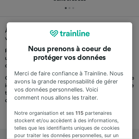
À la recherche d'un bus de Nantes à Paris Austerlitz,
vous êtes au bon endroit.
Nous prenons à coeur de
Pour trouver des billets de bus, lancez simplement
protéger vos données
une recherche ci-dessus. Nous comparons les temps
de trajets et les prix des voyages, en train et en bus.
Merci de faire confiance à Trainline. Nous
Qu’importe votre destination, votre voyage commence
avons la grande responsabilité de gérer
ici. Nous collaborons avec plus de 170 compagnies de
vos données personnelles. Voici
train et de bus. Consultez et achetez vos billets sur
comment nous allons les traiter.
cette page.
Notre organisation et ses
115
partenaires
stockent et/ou accèdent à des informations,
telles que les identifiants uniques de cookies
pour traiter les données personnelles, sur un