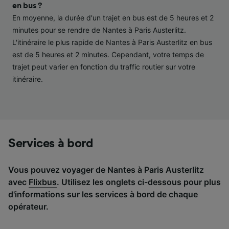
performance des publicités et du contenu,
en bus ?
études d’audience et développement de
En moyenne, la durée d'un trajet en bus est de 5 heures et 2
services.
minutes pour se rendre de Nantes à Paris Austerlitz.
L'itinéraire le plus rapide de Nantes à Paris Austerlitz en bus
Liste de nos partenaires (fournisseurs)
est de 5 heures et 2 minutes. Cependant, votre temps de
trajet peut varier en fonction du traffic routier sur votre
itinéraire.
Services à bord
Vous pouvez voyager de Nantes à Paris Austerlitz
avec
Flixbus
. Utilisez les onglets ci-dessous pour plus
d'informations sur les services à bord de chaque
opérateur.