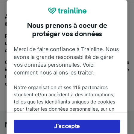
À la recherche d'un bus de Munich à Brno hl.n., vous
êtes au bon endroit.
Nous prenons à coeur de
protéger vos données
Pour trouver des billets de bus, lancez simplement
une recherche ci-dessus. Nous comparons les temps
Merci de faire confiance à Trainline. Nous
de trajets et les prix des voyages, en train et en bus.
avons la grande responsabilité de gérer
Qu’importe votre destination, votre voyage commence
vos données personnelles. Voici
ici. Nous collaborons avec plus de 170 compagnies de
comment nous allons les traiter.
train et de bus. Consultez et achetez vos billets sur
cette page.
Notre organisation et ses
115
partenaires
stockent et/ou accèdent à des informations,
telles que les identifiants uniques de cookies
pour traiter les données personnelles, sur un
appareil. Vous pouvez accepter ou gérer vos
préférences, notamment en exerçant votre
Munich à Brno hl.n. en bus
J'accepte
droit d’opposition à l’intérêt légitime, en