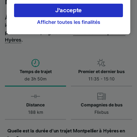
Montpellier à Hyères en bus
préférences, notamment en exerçant votre
J'accepte
droit d’opposition à l’intérêt légitime, en
À la recherche de l’itinéraire retour en bus ? C'est par
cliquant ci-dessous ou à tout moment sur la
Afficher toutes les finalités
ici :
Bus de Hyères à Montpellier
.
Si vous préférez
page de la politique de confidentialité. Ces
prendre le train, regardez les
trains de Montpellier à
préférences seront signalées à nos partenaires
Hyères
.
et n’affecteront pas les données de navigation.
Vos données ne seront pas utilisées à des fins
de traçage si vous nous avez demandé de ne
pas vous tracer.
Temps de trajet
Premier et dernier bus
Nos équipes ainsi que nos partenaires
de 3h 50m
11:35 - 15:10
externes, traitent des données selon les
finalités suivantes :
Utiliser des données de géolocalisation
Distance
Compagnies de bus
précises. Analyser activement les
caractéristiques de l’appareil pour
188 km
Flixbus
l’identification. Stocker et/ou accéder à des
informations sur un appareil. Publicités et
contenu personnalisés, mesure de
Quelle est la durée d’un trajet Montpellier à Hyères en
performance des publicités et du contenu,