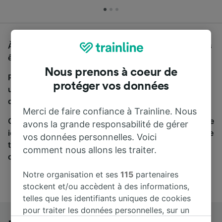
À la recherche d'un bus de Montpellier à Hyères, vous
êtes au bon endroit.
Nous prenons à coeur de
Pour trouver des billets de bus, lancez simplement
protéger vos données
une recherche ci-dessus. Nous comparons les temps
de trajets et les prix des voyages, en train et en bus.
Merci de faire confiance à Trainline. Nous
Qu’importe votre destination, votre voyage commence
avons la grande responsabilité de gérer
ici. Nous collaborons avec plus de 170 compagnies de
vos données personnelles. Voici
train et de bus. Consultez et achetez vos billets sur
comment nous allons les traiter.
cette page.
Notre organisation et ses
115
partenaires
stockent et/ou accèdent à des informations,
telles que les identifiants uniques de cookies
pour traiter les données personnelles, sur un
appareil. Vous pouvez accepter ou gérer vos