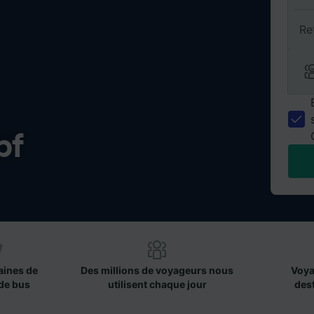
Re
bf
aines de
Des millions de voyageurs nous
Voya
de bus
utilisent chaque jour
des