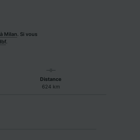
à Milan
.
Si vous
Hbf
.
Distance
624 km