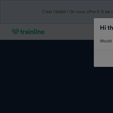
C'est l'étééé ! On vous offre 5 % de 
Hi th
Would y