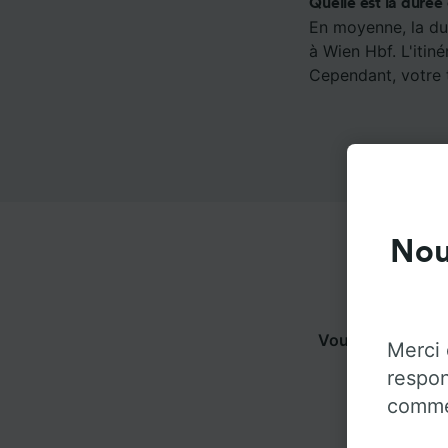
Quelle est la durée
En moyenne, la dur
à Wien Hbf. L'itin
Cependant, votre t
Nou
Vous pouvez voy
Merci 
pl
respon
commen