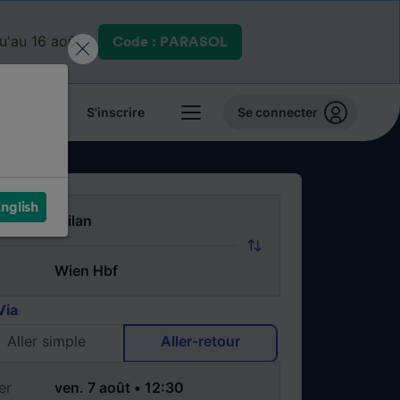
qu'au 16 août.
Code : PARASOL
 billets
S'inscrire
Se connecter
nglish
Via
Aller simple
Aller-retour
er