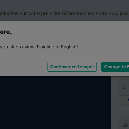
réduction sur votre première réservation sur notre app, jus
ere,
Cartes de réduction
Business
Panier
Mes
ou like to view Trainline in English?
Continuer en français
Change to E
De
À
All