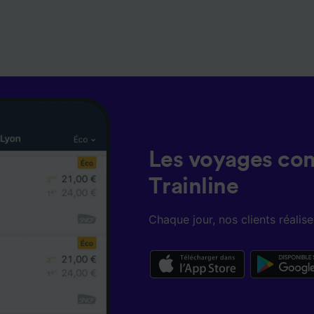
Les voyages co
Trainline
Chaque jour, nos clients réali