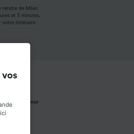
e rendre de Milan
eures et 5 minutes.
votre itinéraire.
 vos
ts ci-dessous pour
rande
ur.
ici