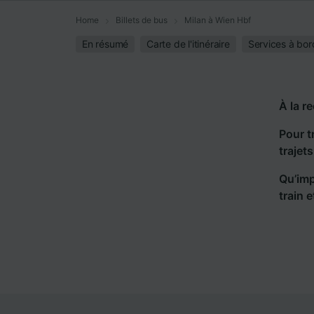
Home
Billets de bus
Milan à Wien Hbf
En résumé
Carte de l'itinéraire
Services à bor
À la r
Pour t
trajet
Qu’imp
train 