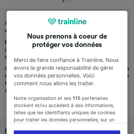
À la recherche d'un bus de Milan à Verres, vous êtes
au bon endroit.
Nous prenons à coeur de
Pour trouver des billets de bus, lancez simplement
protéger vos données
une recherche ci-dessus. Nous comparons les temps
de trajets et les prix des voyages, en train et en bus.
Merci de faire confiance à Trainline. Nous
avons la grande responsabilité de gérer
Qu’importe votre destination, votre voyage commence
vos données personnelles. Voici
ici. Nous collaborons avec plus de 170 compagnies de
train et de bus. Consultez et achetez vos billets sur
comment nous allons les traiter.
cette page.
Notre organisation et ses
115
partenaires
stockent et/ou accèdent à des informations,
telles que les identifiants uniques de cookies
pour traiter les données personnelles, sur un
appareil. Vous pouvez accepter ou gérer vos
Milan à Verres en bus
préférences, notamment en exerçant votre