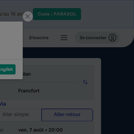
qu'au 16 août.
Code : PARASOL
 billets
S'inscrire
Se connecter
nglish
Via
Aller simple
Aller-retour
er