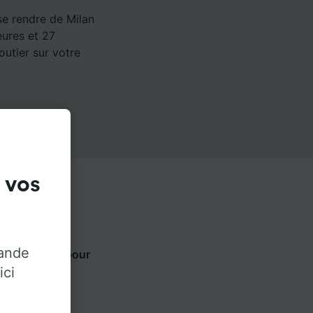
se rendre de Milan
eures et 27
outier sur votre
 vos
rande
ts ci-dessous pour
ici
ur.