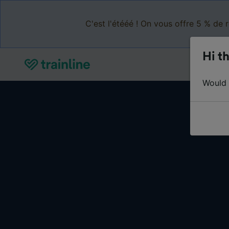
C'est l'étééé ! On vous offre 5 % de 
Hi th
Would y