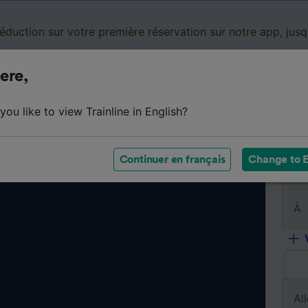
réduction sur votre première réservation sur notre app, jus
ere,
Cartes de réduction
Business
Panier
Mes
ou like to view Trainline in English?
Continuer en français
Change to E
De
À
All