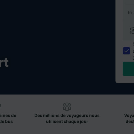
Re
rt
aines de
Des millions de voyageurs nous
Voya
de bus
utilisent chaque jour
des