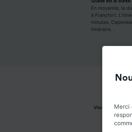
Quelle est la durée 
En moyenne, la dur
à Francfort. L'iti
minutes. Cependant
itinéraire.
Nou
Merci 
Vous pouvez voy
respon
pl
commen