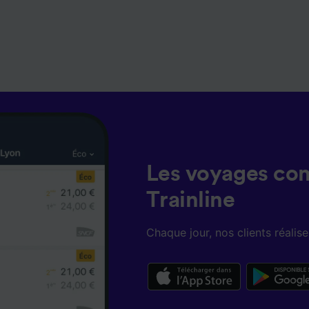
Les voyages co
Trainline
Chaque jour, nos clients réali