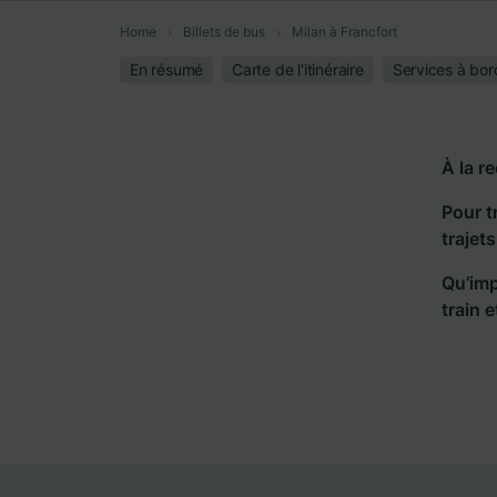
Home
Billets de bus
Milan à Francfort
En résumé
Carte de l'itinéraire
Services à bor
À la r
Pour t
trajet
Qu’imp
train 