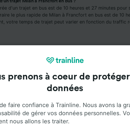
d’un trajet Milan à Francfort en bus ?
ée d'un trajet en bus est de 10 heures et 27 minutes pour 
néraire le plus rapide de Milan à Francfort en bus est de 10 h
, votre temps de trajet peut varier en fonction du traffic r
s prenons à coeur de protéger
données
Services à bord
de faire confiance à Trainline. Nous avons la g
ager de Milan à Francfort avec
Flixbus
. Utilisez les ongle
sabilité de gérer vos données personnelles. Vo
us d'informations sur les services à bord de chaque opérate
t nous allons les traiter.