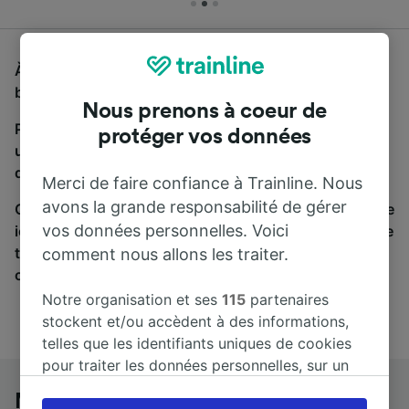
À la recherche d'un bus de Metz à Trier, vous êtes au
bon endroit.
Nous prenons à coeur de
Pour trouver des billets de bus, lancez simplement
protéger vos données
une recherche ci-dessus. Nous comparons les temps
de trajets et les prix des voyages, en train et en bus.
Merci de faire confiance à Trainline. Nous
avons la grande responsabilité de gérer
Qu’importe votre destination, votre voyage commence
vos données personnelles. Voici
ici. Nous collaborons avec plus de 170 compagnies de
train et de bus. Consultez et achetez vos billets sur
comment nous allons les traiter.
cette page.
Notre organisation et ses
115
partenaires
stockent et/ou accèdent à des informations,
telles que les identifiants uniques de cookies
pour traiter les données personnelles, sur un
appareil. Vous pouvez accepter ou gérer vos
Metz à Trier en bus
préférences, notamment en exerçant votre