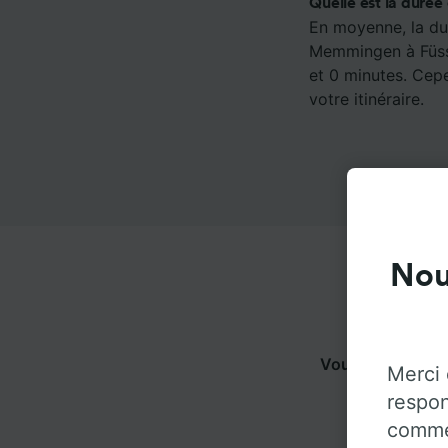
Quelle est la duré
En moyenne, la dur
Memmingen à Füsse
et 0 minutes. Cepe
votre itinéraire.
Nou
Vous pouvez vo
Merci 
pour 
respon
commen