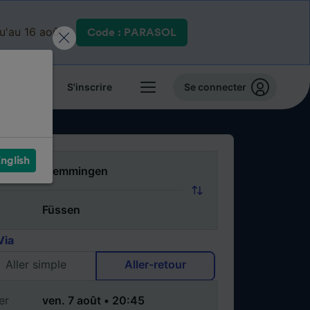
qu'au 16 août.
Code : PARASOL
 billets
S'inscrire
Se connecter
nglish
Via
Aller simple
Aller-retour
er