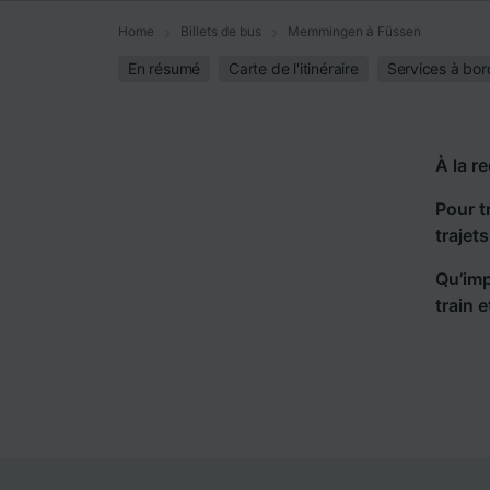
Home
Billets de bus
Memmingen à Füssen
En résumé
Carte de l'itinéraire
Services à bor
À la r
Pour t
trajet
Qu’imp
train 