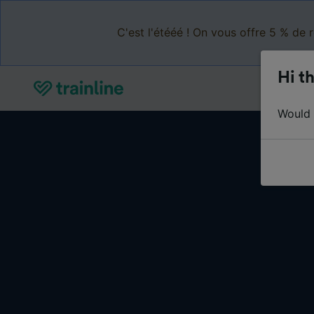
C'est l'étééé ! On vous offre 5 % de 
Hi th
Would y