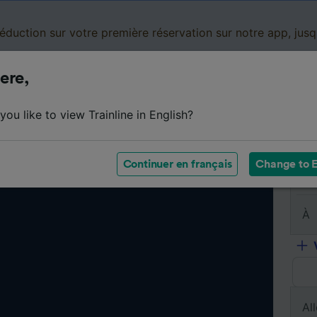
réduction sur votre première réservation sur notre app, jus
ere,
Cartes de réduction
Business
Panier
Mes
ou like to view Trainline in English?
Continuer en français
Change to E
De
À
All