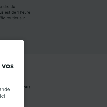
rendre de
us est de 1 heure
fic routier sur
 vos
onglets ci-dessous
rande
ateur.
ici