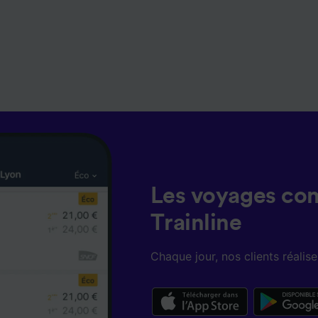
Les voyages co
Trainline
Chaque jour, nos clients réali