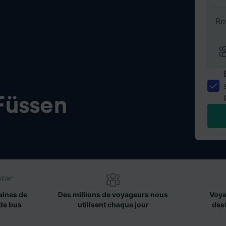
Re
Füssen
aines de
Des millions de voyageurs nous
Voya
de bus
utilisent chaque jour
des