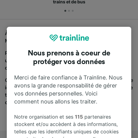
trains et de bus
À la recherche d'un bus de Marseille St-Charles à
Mulhouse—Dornach, vous êtes au bon endroit.
Nous prenons à coeur de
Pour trouver des billets de bus, lancez simplement
une recherche ci-dessus. Nous comparons les temps
protéger vos données
de trajets et les prix des voyages, en train et en bus.
Merci de faire confiance à Trainline. Nous
Qu’importe votre destination, votre voyage commence
avons la grande responsabilité de gérer
ici. Nous collaborons avec plus de 170 compagnies de
vos données personnelles. Voici
train et de bus. Consultez et achetez vos billets sur
comment nous allons les traiter.
cette page.
Notre organisation et ses
115
partenaires
stockent et/ou accèdent à des informations,
telles que les identifiants uniques de cookies