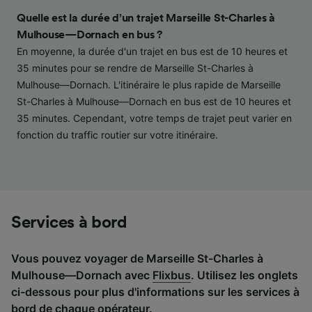
contenu personnalisés, mesure de
performance des publicités et du contenu,
Quelle est la durée d’un trajet Marseille St-Charles à
études d’audience et développement de
Mulhouse—Dornach en bus ?
services.
En moyenne, la durée d'un trajet en bus est de 10 heures et
35 minutes pour se rendre de Marseille St-Charles à
Liste de nos partenaires (fournisseurs)
Mulhouse—Dornach. L'itinéraire le plus rapide de Marseille
St-Charles à Mulhouse—Dornach en bus est de 10 heures et
35 minutes. Cependant, votre temps de trajet peut varier en
fonction du traffic routier sur votre itinéraire.
Services à bord
Vous pouvez voyager de Marseille St-Charles à
Mulhouse—Dornach avec
Flixbus
. Utilisez les onglets
ci-dessous pour plus d'informations sur les services à
bord de chaque opérateur.