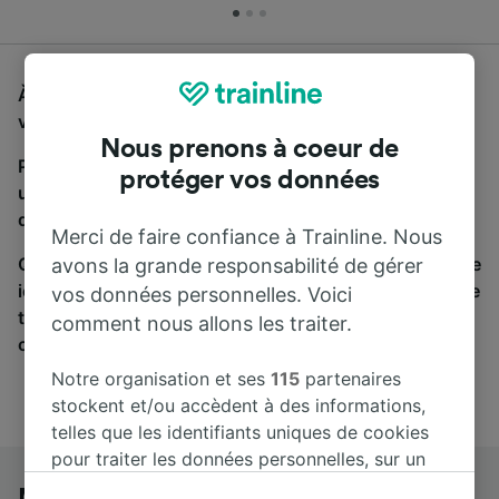
À la recherche d'un bus de Mannheim Hbf à Trento,
vous êtes au bon endroit.
Nous prenons à coeur de
Pour trouver des billets de bus, lancez simplement
protéger vos données
une recherche ci-dessus. Nous comparons les temps
de trajets et les prix des voyages, en train et en bus.
Merci de faire confiance à Trainline. Nous
Qu’importe votre destination, votre voyage commence
avons la grande responsabilité de gérer
ici. Nous collaborons avec plus de 170 compagnies de
vos données personnelles. Voici
train et de bus. Consultez et achetez vos billets sur
comment nous allons les traiter.
cette page.
Notre organisation et ses
115
partenaires
stockent et/ou accèdent à des informations,
telles que les identifiants uniques de cookies
pour traiter les données personnelles, sur un
appareil. Vous pouvez accepter ou gérer vos
Mannheim Hbf à Trento en bus