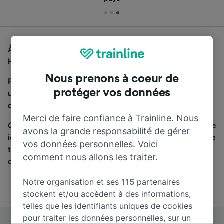
À la recherche d'un bus de Magdeburg Hbf à Munich
Hbf, vous êtes au bon endroit.
Nous prenons à coeur de
Pour trouver des billets de bus, lancez simplement
protéger vos données
une recherche ci-dessus. Nous comparons les temps
de trajets et les prix des voyages, en train et en bus.
Merci de faire confiance à Trainline. Nous
Qu’importe votre destination, votre voyage commence
avons la grande responsabilité de gérer
ici. Nous collaborons avec plus de 170 compagnies de
vos données personnelles. Voici
train et de bus. Consultez et achetez vos billets sur
comment nous allons les traiter.
cette page.
Notre organisation et ses
115
partenaires
stockent et/ou accèdent à des informations,
telles que les identifiants uniques de cookies
pour traiter les données personnelles, sur un