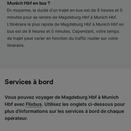
performance des publicités et du contenu,
Munich Hbf en bus ?
études d’audience et développement de
En moyenne, la durée d'un trajet en bus est de 9 heures et 0
services.
minutes pour se rendre de Magdeburg Hbf à Munich Hbf.
L'itinéraire le plus rapide de Magdeburg Hbf à Munich Hbf en
Liste de nos partenaires (fournisseurs)
bus est de 9 heures et 0 minutes. Cependant, votre temps
de trajet peut varier en fonction du traffic routier sur votre
itinéraire.
Services à bord
Vous pouvez voyager de Magdeburg Hbf à Munich
Hbf avec
Flixbus
. Utilisez les onglets ci-dessous pour
plus d'informations sur les services à bord de chaque
opérateur.