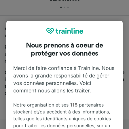
À la recherche d'un bus de Maastricht à Duisburg Hbf,
vous êtes au bon endroit.
Nous prenons à coeur de
Pour trouver des billets de bus, lancez simplement
protéger vos données
une recherche ci-dessus. Nous comparons les temps
de trajets et les prix des voyages, en train et en bus.
Merci de faire confiance à Trainline. Nous
Qu’importe votre destination, votre voyage commence
avons la grande responsabilité de gérer
ici. Nous collaborons avec plus de 170 compagnies de
vos données personnelles. Voici
train et de bus. Consultez et achetez vos billets sur
comment nous allons les traiter.
cette page.
Notre organisation et ses
115
partenaires
stockent et/ou accèdent à des informations,
telles que les identifiants uniques de cookies
pour traiter les données personnelles, sur un