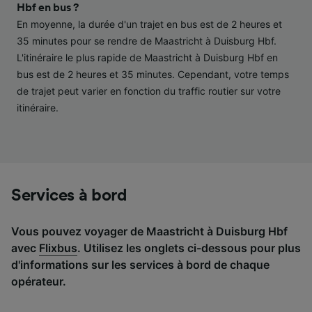
performance des publicités et du contenu,
Hbf en bus ?
études d’audience et développement de
En moyenne, la durée d'un trajet en bus est de 2 heures et
services.
35 minutes pour se rendre de Maastricht à Duisburg Hbf.
L'itinéraire le plus rapide de Maastricht à Duisburg Hbf en
Liste de nos partenaires (fournisseurs)
bus est de 2 heures et 35 minutes. Cependant, votre temps
de trajet peut varier en fonction du traffic routier sur votre
itinéraire.
Services à bord
Vous pouvez voyager de Maastricht à Duisburg Hbf
avec
Flixbus
. Utilisez les onglets ci-dessous pour plus
d'informations sur les services à bord de chaque
opérateur.