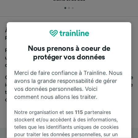
À la recherche d'un bus de Lyon Gorge de Loup à
Paris, vous êtes au bon endroit.
Nous prenons à coeur de
Pour trouver des billets de bus, lancez simplement
protéger vos données
une recherche ci-dessus. Nous comparons les temps
de trajets et les prix des voyages, en train et en bus.
Merci de faire confiance à Trainline. Nous
Qu’importe votre destination, votre voyage commence
avons la grande responsabilité de gérer
ici. Nous collaborons avec plus de 170 compagnies de
vos données personnelles. Voici
train et de bus. Consultez et achetez vos billets sur
comment nous allons les traiter.
cette page.
Notre organisation et ses
115
partenaires
stockent et/ou accèdent à des informations,
telles que les identifiants uniques de cookies
pour traiter les données personnelles, sur un