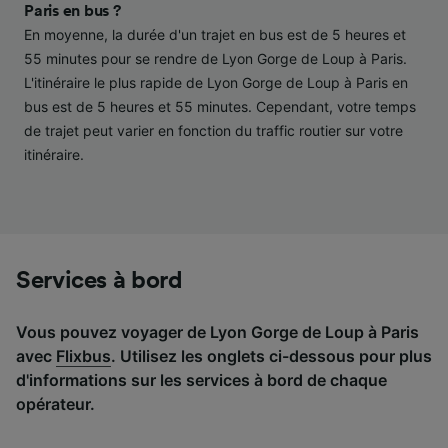
performance des publicités et du contenu,
Paris en bus ?
études d’audience et développement de
En moyenne, la durée d'un trajet en bus est de 5 heures et
services.
55 minutes pour se rendre de Lyon Gorge de Loup à Paris.
L'itinéraire le plus rapide de Lyon Gorge de Loup à Paris en
Liste de nos partenaires (fournisseurs)
bus est de 5 heures et 55 minutes. Cependant, votre temps
de trajet peut varier en fonction du traffic routier sur votre
itinéraire.
Services à bord
Vous pouvez voyager de Lyon Gorge de Loup à Paris
avec
Flixbus
. Utilisez les onglets ci-dessous pour plus
d'informations sur les services à bord de chaque
opérateur.