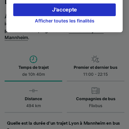
Lyon à Mannheim en bus
préférences, notamment en exerçant votre
J'accepte
droit d’opposition à l’intérêt légitime, en
À la recherche de l’itinéraire retour en bus ? C'est par
cliquant ci-dessous ou à tout moment sur la
Afficher toutes les finalités
ici :
Bus de Mannheim à Lyon
.
Si vous préférez
page de la politique de confidentialité. Ces
prendre le train, regardez les
trains de Lyon à
préférences seront signalées à nos partenaires
Mannheim
.
et n’affecteront pas les données de navigation.
Vos données ne seront pas utilisées à des fins
de traçage si vous nous avez demandé de ne
pas vous tracer.
Temps de trajet
Premier et dernier bus
Nos équipes ainsi que nos partenaires
de 10h 40m
11:00 - 22:15
externes, traitent des données selon les
finalités suivantes :
Utiliser des données de géolocalisation
Distance
Compagnies de bus
précises. Analyser activement les
caractéristiques de l’appareil pour
494 km
Flixbus
l’identification. Stocker et/ou accéder à des
informations sur un appareil. Publicités et
contenu personnalisés, mesure de
Quelle est la durée d’un trajet Lyon à Mannheim en bus
performance des publicités et du contenu,