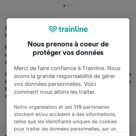
À la recherche d'un bus de Lyon à Mannheim, vous
êtes au bon endroit.
Nous prenons à coeur de
Pour trouver des billets de bus, lancez simplement
protéger vos données
une recherche ci-dessus. Nous comparons les temps
de trajets et les prix des voyages, en train et en bus.
Merci de faire confiance à Trainline. Nous
Qu’importe votre destination, votre voyage commence
avons la grande responsabilité de gérer
ici. Nous collaborons avec plus de 170 compagnies de
vos données personnelles. Voici
train et de bus. Consultez et achetez vos billets sur
comment nous allons les traiter.
cette page.
Notre organisation et ses
115
partenaires
stockent et/ou accèdent à des informations,
telles que les identifiants uniques de cookies
pour traiter les données personnelles, sur un
appareil. Vous pouvez accepter ou gérer vos