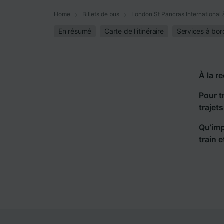
Home
Billets de bus
London St Pancras International
En résumé
Carte de l'itinéraire
Services à bor
À la r
Pour t
trajet
Qu’imp
train 