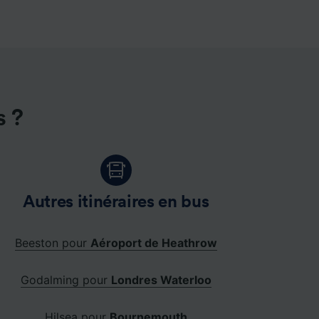
s ?
Autres itinéraires en bus
Beeston pour
Aéroport de Heathrow
Godalming pour
Londres Waterloo
Hilsea pour
Bournemouth