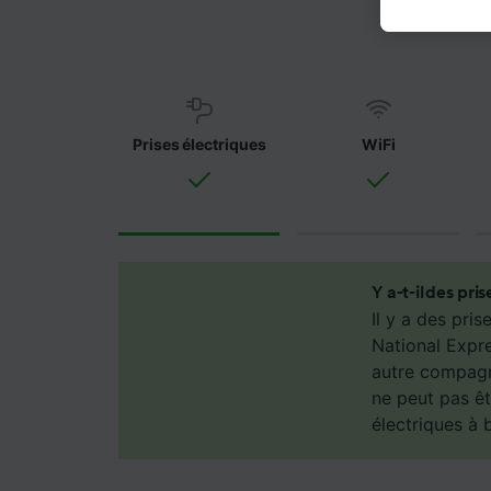
préféren
légitim
politiqu
partena
ne sero
de ne p
Prises électriques
WiFi
Nos équ
les fina
Utiliser
caractér
des info
Y a-t-il des pri
mesure 
Il y a des pri
dévelop
National Expre
Liste d
autre compagni
ne peut pas êt
électriques à 