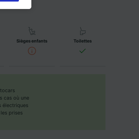
érêt
a
s
onnées
emandé
Sièges enfants
Toilettes
es selon
ent les
ccéder à
és,
ience et
utocars
es cas où une
s électriques
les prises