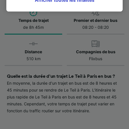
page de la politique de confidentialité. Ces
préférences seront signalées à nos partenaires
et n’affecteront pas les données de navigation.
Temps de trajet
Premier et dernier bus
Vos données ne seront pas utilisées à des fins
de 8h 45m
08:20 - 08:20
de traçage si vous nous avez demandé de ne
pas vous tracer.
Distance
Compagnies de bus
Nos équipes ainsi que nos partenaires
510 km
Flixbus
externes, traitent des données selon les
finalités suivantes :
Utiliser des données de géolocalisation
Quelle est la durée d’un trajet Le Teil à Paris en bus ?
précises. Analyser activement les
En moyenne, la durée d'un trajet en bus est de 8 heures et
caractéristiques de l’appareil pour
45 minutes pour se rendre de Le Teil à Paris. L'itinéraire le
l’identification. Stocker et/ou accéder à des
informations sur un appareil. Publicités et
plus rapide de Le Teil à Paris en bus est de 8 heures et 45
contenu personnalisés, mesure de
minutes. Cependant, votre temps de trajet peut varier en
performance des publicités et du contenu,
fonction du traffic routier sur votre itinéraire.
études d’audience et développement de
services.