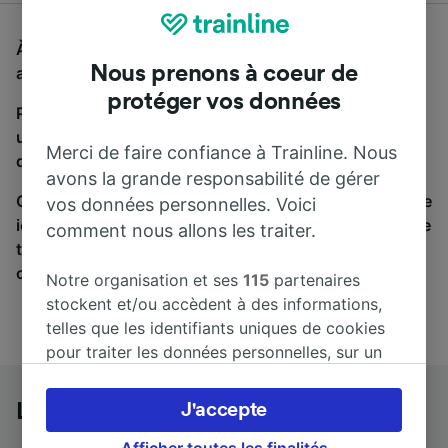
À la recherche d'un bus de Le Teil à Paris, vous êtes
Nous prenons à coeur de
au bon endroit.
protéger vos données
Pour trouver des billets de bus, lancez simplement
une recherche ci-dessus. Nous comparons les temps
Merci de faire confiance à Trainline. Nous
de trajets et les prix des voyages, en train et en bus.
avons la grande responsabilité de gérer
Qu’importe votre destination, votre voyage commence
vos données personnelles. Voici
ici. Nous collaborons avec plus de 170 compagnies de
comment nous allons les traiter.
train et de bus. Consultez et achetez vos billets sur
cette page.
Notre organisation et ses
115
partenaires
stockent et/ou accèdent à des informations,
telles que les identifiants uniques de cookies
pour traiter les données personnelles, sur un
appareil. Vous pouvez accepter ou gérer vos
préférences, notamment en exerçant votre
Le Teil à Paris en bus
J'accepte
droit d’opposition à l’intérêt légitime, en
cliquant ci-dessous ou à tout moment sur la
Afficher toutes les finalités