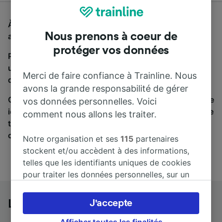
À la recherche d'un bus de Latina à Gênes, vous êtes
Nous prenons à coeur de
au bon endroit.
protéger vos données
Pour trouver des billets de bus, lancez simplement
une recherche ci-dessus. Nous comparons les temps
Merci de faire confiance à Trainline. Nous
de trajets et les prix des voyages, en train et en bus.
avons la grande responsabilité de gérer
Qu’importe votre destination, votre voyage commence
vos données personnelles. Voici
ici. Nous collaborons avec plus de 170 compagnies de
comment nous allons les traiter.
train et de bus. Consultez et achetez vos billets sur
cette page.
Notre organisation et ses
115
partenaires
stockent et/ou accèdent à des informations,
telles que les identifiants uniques de cookies
pour traiter les données personnelles, sur un
appareil. Vous pouvez accepter ou gérer vos
préférences, notamment en exerçant votre
Latina à Gênes en bus
J'accepte
droit d’opposition à l’intérêt légitime, en
cliquant ci-dessous ou à tout moment sur la
Afficher toutes les finalités