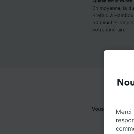
Quelle est la durée
En moyenne, la dur
Krefeld à Hambourg
50 minutes. Cepend
votre itinéraire.
Nou
Vous pouvez voya
Merci 
pl
respon
commen