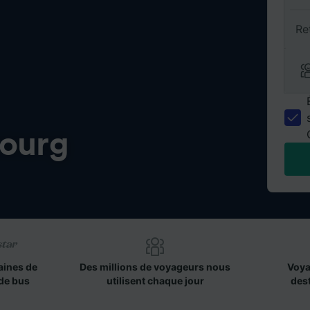
Re
bourg
aines de
Des millions de voyageurs nous
Voya
de bus
utilisent chaque jour
des