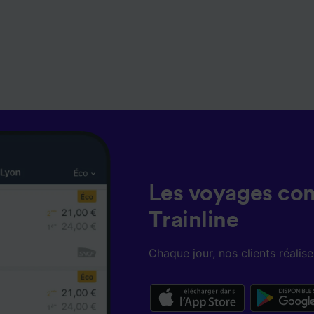
Les voyages co
Trainline
Chaque jour, nos clients réali