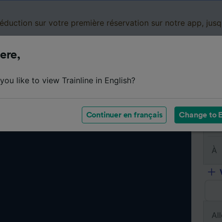
réduction sur votre première réservation sur notre app, jus
ere,
Cartes de réduction
Business
Panier
Mes
ou like to view Trainline in English?
Continuer en français
Change to E
De
À
All