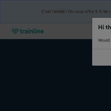
C'est l'étééé ! On vous offre 5 % de 
Hi th
Would y