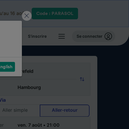
qu'au 16 août.
Code : PARASOL
 billets
S'inscrire
Se connecter
nglish
Via
Aller simple
Aller-retour
er