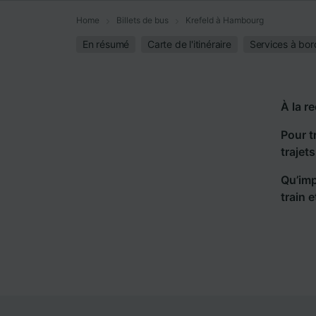
Home
Billets de bus
Krefeld à Hambourg
En résumé
Carte de l'itinéraire
Services à bor
À la r
Pour t
trajet
Qu’imp
train 