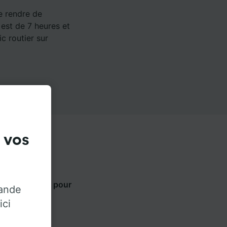
e rendre de
 est de 7 heures et
c routier sur
 vos
ets ci-dessous pour
rande
ur.
ici