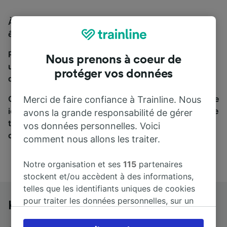
À la recherche d'un bus de Konstanz à Berlin, vous
êtes au bon endroit.
Pour trouver des billets de bus, lancez simplement
Nous prenons à coeur de
une recherche ci-dessus. Nous comparons les temps
protéger vos données
de trajets et les prix des voyages, en train et en bus.
Qu’importe votre destination, votre voyage commence
Merci de faire confiance à Trainline. Nous
ici. Nous collaborons avec plus de 170 compagnies de
avons la grande responsabilité de gérer
train et de bus. Consultez et achetez vos billets sur
vos données personnelles. Voici
cette page.
comment nous allons les traiter.
Notre organisation et ses
115
partenaires
stockent et/ou accèdent à des informations,
telles que les identifiants uniques de cookies
pour traiter les données personnelles, sur un
Konstanz à Berlin en bus
appareil. Vous pouvez accepter ou gérer vos
préférences, notamment en exerçant votre