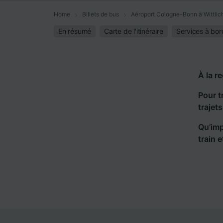
Home
Billets de bus
Aéroport Cologne-Bonn à Wittlic
En résumé
Carte de l'itinéraire
Services à bor
À la r
Pour t
trajet
Qu’imp
train 