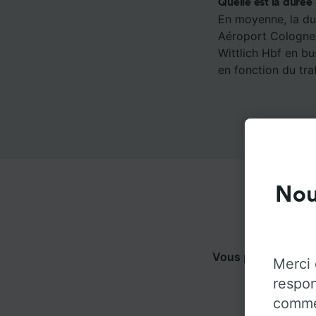
Quelle est la durée
En moyenne, la dur
Aéroport Cologne-
Wittlich Hbf en bu
en fonction du traf
Nou
Vous pouvez voyag
Merci 
ci-dessous 
respon
commen