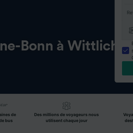
Re
ne-Bonn à Wittlich
aines de
Des millions de voyageurs nous
Voya
de bus
utilisent chaque jour
des