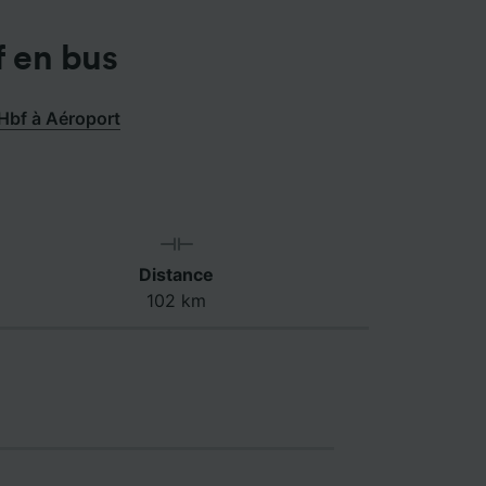
f en bus
 Hbf à Aéroport
Distance
102 km