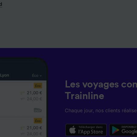
d
Les voyages co
Trainline
Chaque jour, nos clients réali