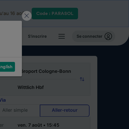
qu'au 16 août.
Code : PARASOL
 billets
S'inscrire
Se connecter
nglish
Via
Aller simple
Aller-retour
er