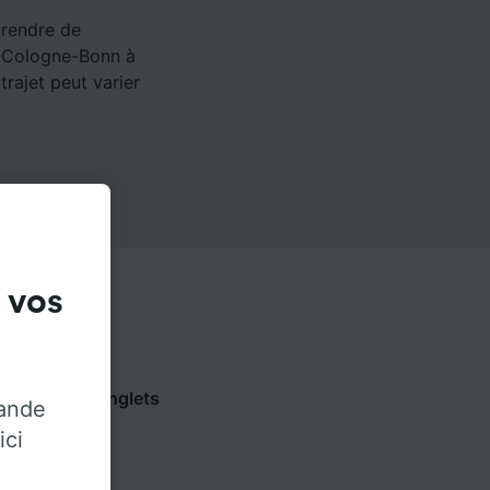
 rendre de
rt Cologne-Bonn à
rajet peut varier
 vos
 Utilisez les onglets
rande
e opérateur.
ici