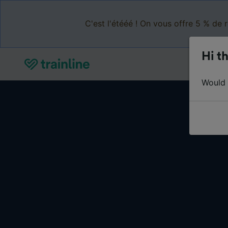
C'est l'étééé ! On vous offre 5 % de 
Hi th
Would y