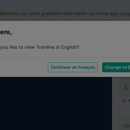
réduction sur votre première réservation sur notre app, jus
ere,
Cartes de réduction
Business
Panier
Mes
ou like to view Trainline in English?
Continuer en français
Change to E
De
À
All