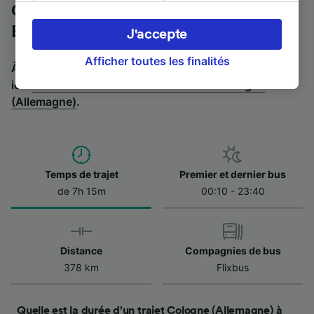
Cologne (Allemagne) à Basel
appareil. Vous pouvez accepter ou gérer vos
préférences, notamment en exerçant votre
Badischer Bahnhof en bus
J'accepte
droit d’opposition à l’intérêt légitime, en
cliquant ci-dessous ou à tout moment sur la
Afficher toutes les finalités
À la recherche de l’itinéraire retour en bus ? C'est par
page de la politique de confidentialité. Ces
ici :
Bus de Basel Badischer Bahnhof à Cologne
préférences seront signalées à nos partenaires
(Allemagne)
.
et n’affecteront pas les données de navigation.
Vos données ne seront pas utilisées à des fins
de traçage si vous nous avez demandé de ne
pas vous tracer.
Temps de trajet
Premier et dernier bus
Nos équipes ainsi que nos partenaires
de 7h 15m
00:10 - 23:40
externes, traitent des données selon les
finalités suivantes :
Utiliser des données de géolocalisation
Distance
Compagnies de bus
précises. Analyser activement les
caractéristiques de l’appareil pour
378 km
Flixbus
l’identification. Stocker et/ou accéder à des
informations sur un appareil. Publicités et
contenu personnalisés, mesure de
Quelle est la durée d’un trajet Cologne (Allemagne) à