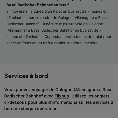
performance des publicités et du contenu,
Basel Badischer Bahnhof en bus ?
études d’audience et développement de
En moyenne, la durée d'un trajet en bus est de 7 heures et
services.
42 minutes pour se rendre de Cologne (Allemagne) à Basel
Liste de nos partenaires (fournisseurs)
Badischer Bahnhof. L'itinéraire le plus rapide de Cologne
(Allemagne) à Basel Badischer Bahnhof en bus est de 7
heures et 42 minutes. Cependant, votre temps de trajet peut
varier en fonction du traffic routier sur votre itinéraire.
Services à bord
Vous pouvez voyager de Cologne (Allemagne) à Basel
Badischer Bahnhof avec
Flixbus
. Utilisez les onglets
ci-dessous pour plus d'informations sur les services à
bord de chaque opérateur.