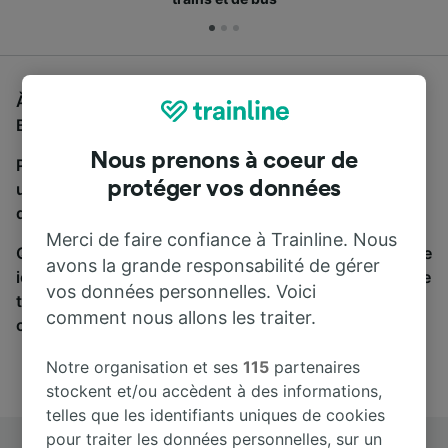
À la recherche d'un bus de Cologne (Allemagne) à
Basel Badischer Bahnhof, vous êtes au bon endroit.
Nous prenons à coeur de
Pour trouver des billets de bus, lancez simplement
protéger vos données
une recherche ci-dessus. Nous comparons les temps
de trajets et les prix des voyages, en train et en bus.
Merci de faire confiance à Trainline. Nous
Qu’importe votre destination, votre voyage commence
avons la grande responsabilité de gérer
ici. Nous collaborons avec plus de 170 compagnies de
vos données personnelles. Voici
train et de bus. Consultez et achetez vos billets sur
comment nous allons les traiter.
cette page.
Notre organisation et ses
115
partenaires
stockent et/ou accèdent à des informations,
telles que les identifiants uniques de cookies
pour traiter les données personnelles, sur un