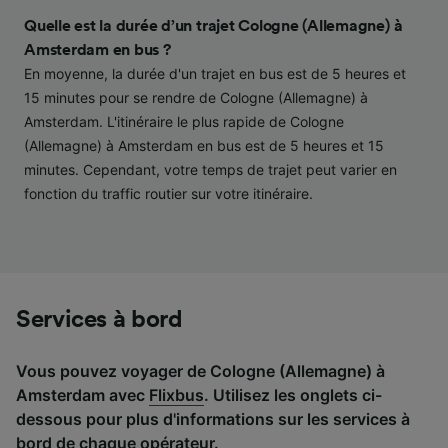
contenu personnalisés, mesure de
performance des publicités et du contenu,
Quelle est la durée d’un trajet Cologne (Allemagne) à
études d’audience et développement de
Amsterdam en bus ?
services.
En moyenne, la durée d'un trajet en bus est de 5 heures et
15 minutes pour se rendre de Cologne (Allemagne) à
Liste de nos partenaires (fournisseurs)
Amsterdam. L'itinéraire le plus rapide de Cologne
(Allemagne) à Amsterdam en bus est de 5 heures et 15
minutes. Cependant, votre temps de trajet peut varier en
fonction du traffic routier sur votre itinéraire.
Services à bord
Vous pouvez voyager de Cologne (Allemagne) à
Amsterdam avec
Flixbus
. Utilisez les onglets ci-
dessous pour plus d'informations sur les services à
bord de chaque opérateur.