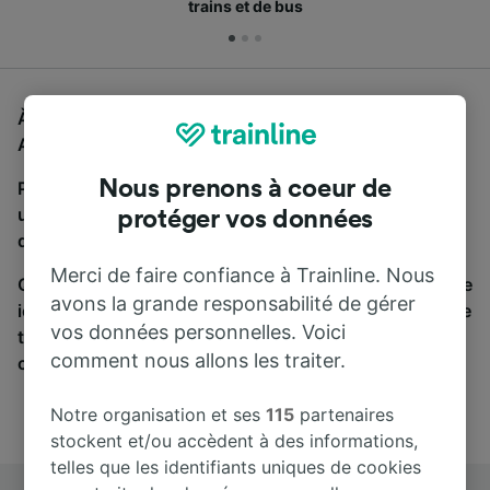
trains et de bus
À la recherche d'un bus de Cologne (Allemagne) à
Amsterdam, vous êtes au bon endroit.
Nous prenons à coeur de
Pour trouver des billets de bus, lancez simplement
une recherche ci-dessus. Nous comparons les temps
protéger vos données
de trajets et les prix des voyages, en train et en bus.
Merci de faire confiance à Trainline. Nous
Qu’importe votre destination, votre voyage commence
avons la grande responsabilité de gérer
ici. Nous collaborons avec plus de 170 compagnies de
vos données personnelles. Voici
train et de bus. Consultez et achetez vos billets sur
comment nous allons les traiter.
cette page.
Notre organisation et ses
115
partenaires
stockent et/ou accèdent à des informations,
telles que les identifiants uniques de cookies