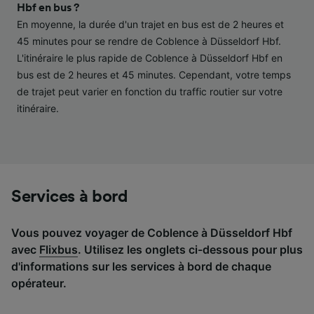
performance des publicités et du contenu,
Hbf en bus ?
études d’audience et développement de
En moyenne, la durée d'un trajet en bus est de 2 heures et
services.
45 minutes pour se rendre de Coblence à Düsseldorf Hbf.
L'itinéraire le plus rapide de Coblence à Düsseldorf Hbf en
Liste de nos partenaires (fournisseurs)
bus est de 2 heures et 45 minutes. Cependant, votre temps
de trajet peut varier en fonction du traffic routier sur votre
itinéraire.
Services à bord
Vous pouvez voyager de Coblence à Düsseldorf Hbf
avec
Flixbus
. Utilisez les onglets ci-dessous pour plus
d'informations sur les services à bord de chaque
opérateur.