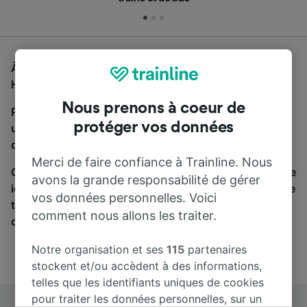
À la recherche d'un bus de Coblence à Düsseldorf
Hbf, vous êtes au bon endroit.
Nous prenons à coeur de
Pour trouver des billets de bus, lancez simplement
protéger vos données
une recherche ci-dessus. Nous comparons les temps
de trajets et les prix des voyages, en train et en bus.
Merci de faire confiance à Trainline. Nous
Qu’importe votre destination, votre voyage commence
avons la grande responsabilité de gérer
ici. Nous collaborons avec plus de 170 compagnies de
vos données personnelles. Voici
train et de bus. Consultez et achetez vos billets sur
comment nous allons les traiter.
cette page.
Notre organisation et ses
115
partenaires
stockent et/ou accèdent à des informations,
telles que les identifiants uniques de cookies
pour traiter les données personnelles, sur un