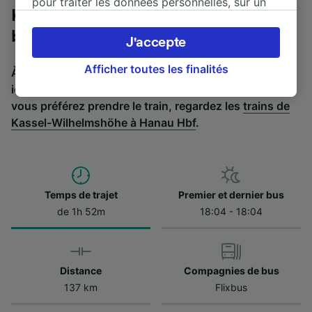
pour traiter les données personnelles, sur un
Kassel-Wilhelmshöhe à Hanau Hbf en
appareil. Vous pouvez accepter ou gérer vos
préférences, notamment en exerçant votre
bus
J'accepte
droit d’opposition à l’intérêt légitime, en
cliquant ci-dessous ou à tout moment sur la
Afficher toutes les finalités
À la recherche de l’itinéraire retour en bus ? C'est par
page de la politique de confidentialité. Ces
ici :
Bus de Hanau Hbf à Kassel-Wilhelmshöhe
.
Si
préférences seront signalées à nos partenaires
vous préférez prendre le train, regardez les
trains de
et n’affecteront pas les données de navigation.
Kassel-Wilhelmshöhe à Hanau Hbf
.
Vos données ne seront pas utilisées à des fins
de traçage si vous nous avez demandé de ne
pas vous tracer.
Temps de trajet
Premier et dernier bus
Nos équipes ainsi que nos partenaires
de 1h 52m
18:04 - 18:04
externes, traitent des données selon les
finalités suivantes :
Utiliser des données de géolocalisation
précises. Analyser activement les
Distance
Compagnies de bus
caractéristiques de l’appareil pour
l’identification. Stocker et/ou accéder à des
137 km
Flixbus
informations sur un appareil. Publicités et