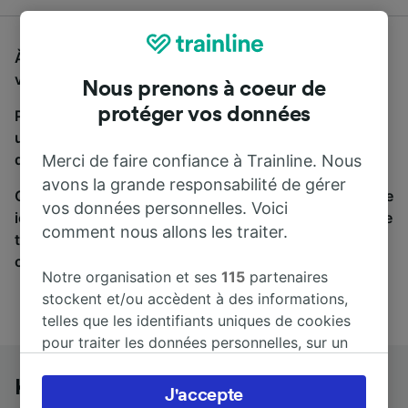
À la recherche d'un bus de Karlsruhe Hbf à Mayence,
vous êtes au bon endroit.
Nous prenons à coeur de
protéger vos données
Pour trouver des billets de bus, lancez simplement
une recherche ci-dessus. Nous comparons les temps
de trajets et les prix des voyages, en train et en bus.
Merci de faire confiance à Trainline. Nous
avons la grande responsabilité de gérer
Qu’importe votre destination, votre voyage commence
vos données personnelles. Voici
ici. Nous collaborons avec plus de 170 compagnies de
comment nous allons les traiter.
train et de bus. Consultez et achetez vos billets sur
cette page.
Notre organisation et ses
115
partenaires
stockent et/ou accèdent à des informations,
telles que les identifiants uniques de cookies
pour traiter les données personnelles, sur un
appareil. Vous pouvez accepter ou gérer vos
préférences, notamment en exerçant votre
Karlsruhe Hbf à Mayence en bus
J'accepte
droit d’opposition à l’intérêt légitime, en