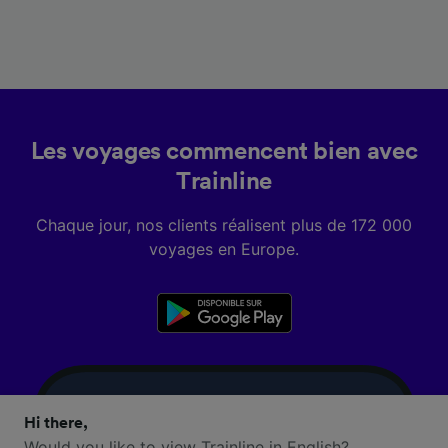
Les voyages commencent bien avec
Trainline
Chaque jour, nos clients réalisent plus de 172 000
voyages en Europe.
Hi there,
Would you like to view Trainline in English?