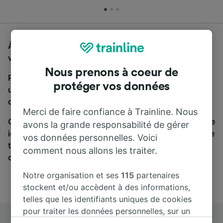
À la recherche d'un bus de Jena Paradies à Berlin,
vous êtes au bon endroit.
Nous prenons à coeur de
Pour trouver des billets de bus, lancez simplement
protéger vos données
une recherche ci-dessus. Nous comparons les temps
de trajets et les prix des voyages, en train et en bus.
Merci de faire confiance à Trainline. Nous
Qu’importe votre destination, votre voyage commence
avons la grande responsabilité de gérer
ici. Nous collaborons avec plus de 170 compagnies de
vos données personnelles. Voici
train et de bus. Consultez et achetez vos billets sur
comment nous allons les traiter.
cette page.
Notre organisation et ses
115
partenaires
stockent et/ou accèdent à des informations,
telles que les identifiants uniques de cookies
pour traiter les données personnelles, sur un
appareil. Vous pouvez accepter ou gérer vos