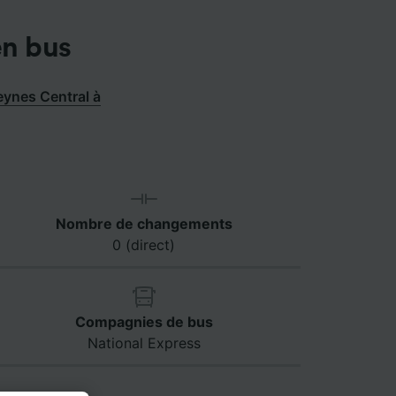
en bus
eynes Central à
Nombre de changements
0 (direct)
Compagnies de bus
National Express