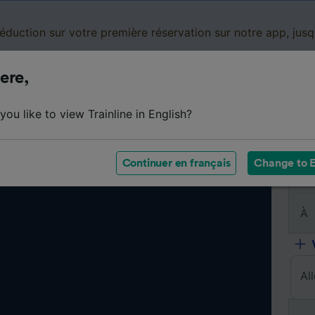
réduction sur votre première réservation sur notre app, jus
ere,
Cartes de réduction
Business
Panier
Mes
ou like to view Trainline in English?
Continuer en français
Change to E
De
À
Al