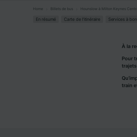
Home
Billets de bus
Hounslow à Milton Keynes Centr
En résumé
Carte de l'itinéraire
Services à bor
À la r
Pour t
trajet
Qu’imp
train 