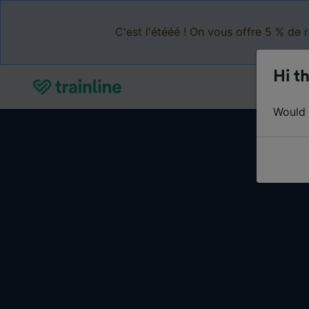
C'est l'étééé ! On vous offre 5 % de 
Hi th
Would y