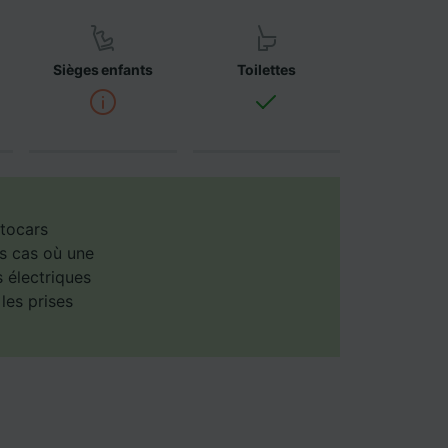
onnées
emandé
Sièges enfants
Toilettes
es selon
ent les
ccéder à
és,
ience et
utocars
es cas où une
s électriques
les prises