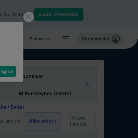
qu'au 16 août.
Code : PARASOL
 billets
S'inscrire
Se connecter
nglish
Via / Éviter
Retour
ler simple
Aller-retour
flexible