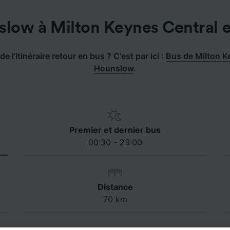
low à Milton Keynes Central 
e l’itinéraire retour en bus ? C'est par ici :
Bus de Milton K
Hounslow
.
Premier et dernier bus
00:30 - 23:00
Distance
70 km