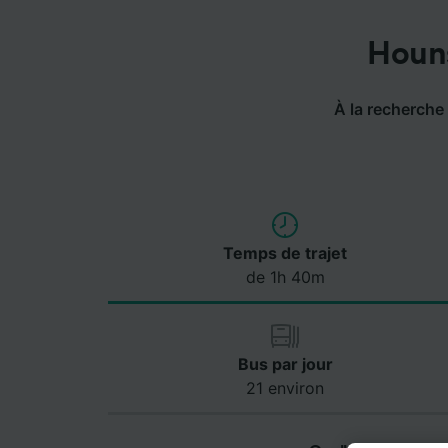
Houns
À la recherche d
Temps de trajet
de 1h 40m
Bus par jour
21 environ