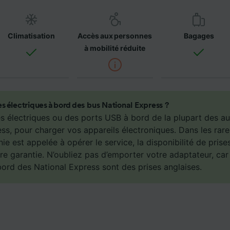
ires et n’affecteront pas les données de navigation. Vos d
nt pas utilisées à des fins de traçage si vous nous avez d
as vous tracer.
Climatisation
Accès aux personnes
Bagages
ipes ainsi que nos partenaires externes, traitent des donné
à mobilité réduite
lités suivantes :
 des données de géolocalisation précises. Analyser activem
istiques de l’appareil pour l’identification. Stocker et/ou a
rmations sur un appareil. Publicités et contenu personnalis
de performance des publicités et du contenu, études d’aud
ses électriques à bord des bus National Express ?
pement de services.
ses électriques ou des ports USB à bord de la plupart des a
ss, pour charger vos appareils électroniques. Dans les rar
e nos partenaires (fournisseurs)
e est appelée à opérer le service, la disponibilité de prise
re garantie. N’oubliez pas d’emporter votre adaptateur, car 
bord des National Express sont des prises anglaises.