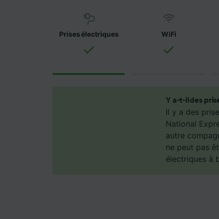
partena
ne sero
de ne p
Prises électriques
WiFi
Nos équ
les fina
Utiliser
caractér
des info
mesure 
Y a-t-il des pri
dévelop
Il y a des pri
National Expre
Liste d
autre compagni
ne peut pas êt
électriques à 