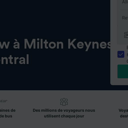
All
Re
w à Milton Keynes
ntral
aines de
Des millions de voyageurs nous
Voya
de bus
utilisent chaque jour
des