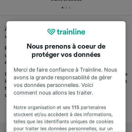
À la recherche d'un bus de Heilbronn à Heidelberg,
vous êtes au bon endroit.
Nous prenons à coeur de
Pour trouver des billets de bus, lancez simplement
protéger vos données
une recherche ci-dessus. Nous comparons les temps
de trajets et les prix des voyages, en train et en bus.
Merci de faire confiance à Trainline. Nous
Qu’importe votre destination, votre voyage commence
avons la grande responsabilité de gérer
ici. Nous collaborons avec plus de 170 compagnies de
vos données personnelles. Voici
train et de bus. Consultez et achetez vos billets sur
comment nous allons les traiter.
cette page.
Notre organisation et ses
115
partenaires
stockent et/ou accèdent à des informations,
telles que les identifiants uniques de cookies
pour traiter les données personnelles, sur un