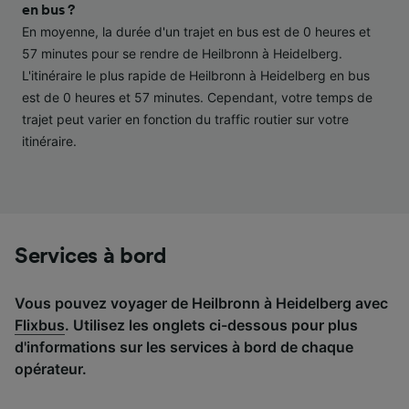
performance des publicités et du contenu,
en bus ?
études d’audience et développement de
En moyenne, la durée d'un trajet en bus est de 0 heures et
services.
57 minutes pour se rendre de Heilbronn à Heidelberg.
L'itinéraire le plus rapide de Heilbronn à Heidelberg en bus
Liste de nos partenaires (fournisseurs)
est de 0 heures et 57 minutes. Cependant, votre temps de
trajet peut varier en fonction du traffic routier sur votre
itinéraire.
Services à bord
Vous pouvez voyager de Heilbronn à Heidelberg avec
Flixbus
. Utilisez les onglets ci-dessous pour plus
d'informations sur les services à bord de chaque
opérateur.