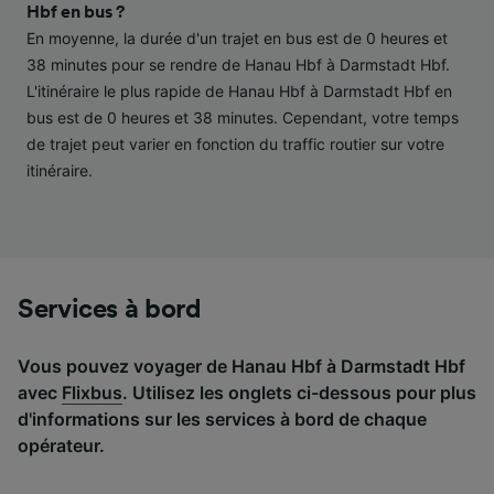
performance des publicités et du contenu,
Hbf en bus ?
études d’audience et développement de
En moyenne, la durée d'un trajet en bus est de 0 heures et
services.
38 minutes pour se rendre de Hanau Hbf à Darmstadt Hbf.
L'itinéraire le plus rapide de Hanau Hbf à Darmstadt Hbf en
Liste de nos partenaires (fournisseurs)
bus est de 0 heures et 38 minutes. Cependant, votre temps
de trajet peut varier en fonction du traffic routier sur votre
itinéraire.
Services à bord
Vous pouvez voyager de Hanau Hbf à Darmstadt Hbf
avec
Flixbus
. Utilisez les onglets ci-dessous pour plus
d'informations sur les services à bord de chaque
opérateur.