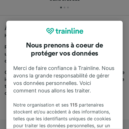
À la recherche d'un bus de Hanau Hbf à Darmstadt
Hbf, vous êtes au bon endroit.
Nous prenons à coeur de
Pour trouver des billets de bus, lancez simplement
protéger vos données
une recherche ci-dessus. Nous comparons les temps
de trajets et les prix des voyages, en train et en bus.
Merci de faire confiance à Trainline. Nous
Qu’importe votre destination, votre voyage commence
avons la grande responsabilité de gérer
ici. Nous collaborons avec plus de 170 compagnies de
vos données personnelles. Voici
train et de bus. Consultez et achetez vos billets sur
comment nous allons les traiter.
cette page.
Notre organisation et ses
115
partenaires
stockent et/ou accèdent à des informations,
telles que les identifiants uniques de cookies
pour traiter les données personnelles, sur un