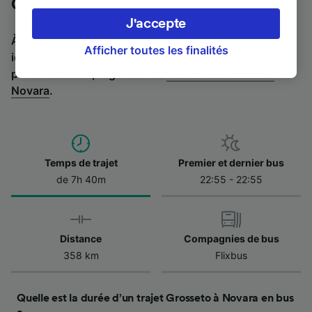
Grosseto à Novara en bus
préférences, notamment en exerçant votre
J'accepte
droit d’opposition à l’intérêt légitime, en
À la recherche de l’itinéraire retour en bus ? C'est par
cliquant ci-dessous ou à tout moment sur la
Afficher toutes les finalités
ici :
Bus de Novara à Grosseto
.
Si vous préférez
page de la politique de confidentialité. Ces
prendre le train, regardez les
trains de Grosseto à
préférences seront signalées à nos partenaires
Novara
.
et n’affecteront pas les données de navigation.
Vos données ne seront pas utilisées à des fins
de traçage si vous nous avez demandé de ne
pas vous tracer.
Temps de trajet
Premier et dernier bus
Nos équipes ainsi que nos partenaires
de 7h 40m
22:55 - 22:55
externes, traitent des données selon les
finalités suivantes :
Utiliser des données de géolocalisation
Distance
Compagnies de bus
précises. Analyser activement les
caractéristiques de l’appareil pour
358 km
Flixbus
l’identification. Stocker et/ou accéder à des
informations sur un appareil. Publicités et
contenu personnalisés, mesure de
Quelle est la durée d’un trajet Grosseto à Novara en bus
performance des publicités et du contenu,