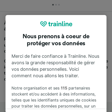
À la recherche d'un bus de Grosseto à Novara, vous
êtes au bon endroit.
Nous prenons à coeur de
Pour trouver des billets de bus, lancez simplement
protéger vos données
une recherche ci-dessus. Nous comparons les temps
de trajets et les prix des voyages, en train et en bus.
Merci de faire confiance à Trainline. Nous
Qu’importe votre destination, votre voyage commence
avons la grande responsabilité de gérer
ici. Nous collaborons avec plus de 170 compagnies de
vos données personnelles. Voici
train et de bus. Consultez et achetez vos billets sur
comment nous allons les traiter.
cette page.
Notre organisation et ses
115
partenaires
stockent et/ou accèdent à des informations,
telles que les identifiants uniques de cookies
pour traiter les données personnelles, sur un
appareil. Vous pouvez accepter ou gérer vos