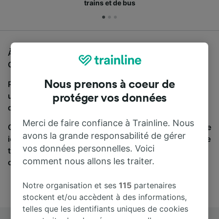
trains et de bus
À la recherche d'un bus de Göteborg Central à Lund
Central, vous êtes au bon endroit.
Nous prenons à coeur de
Pour trouver des billets de bus, lancez simplement
une recherche ci-dessus. Nous comparons les temps
protéger vos données
de trajets et les prix des voyages, en train et en bus.
Merci de faire confiance à Trainline. Nous
Qu’importe votre destination, votre voyage commence
avons la grande responsabilité de gérer
ici. Nous collaborons avec plus de 170 compagnies de
vos données personnelles. Voici
train et de bus. Consultez et achetez vos billets sur
comment nous allons les traiter.
cette page.
Notre organisation et ses
115
partenaires
stockent et/ou accèdent à des informations,
telles que les identifiants uniques de cookies