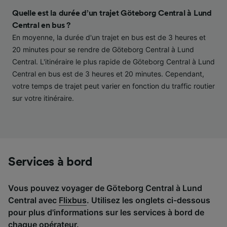
contenu personnalisés, mesure de
performance des publicités et du contenu,
Quelle est la durée d’un trajet Göteborg Central à Lund
études d’audience et développement de
Central en bus ?
services.
En moyenne, la durée d'un trajet en bus est de 3 heures et
20 minutes pour se rendre de Göteborg Central à Lund
Liste de nos partenaires (fournisseurs)
Central. L'itinéraire le plus rapide de Göteborg Central à Lund
Central en bus est de 3 heures et 20 minutes. Cependant,
votre temps de trajet peut varier en fonction du traffic routier
sur votre itinéraire.
Services à bord
Vous pouvez voyager de Göteborg Central à Lund
Central avec
Flixbus
. Utilisez les onglets ci-dessous
pour plus d'informations sur les services à bord de
chaque opérateur.