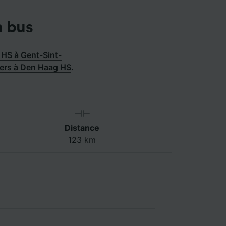
n bus
HS à Gent-Sint-
ters à Den Haag HS
.
Distance
123 km