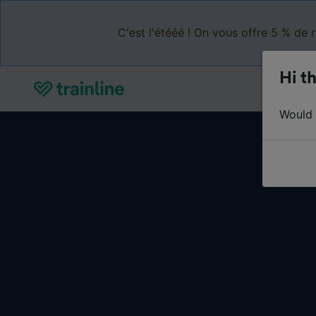
C'est l'étééé ! On vous offre 5 % de 
Hi th
Would y