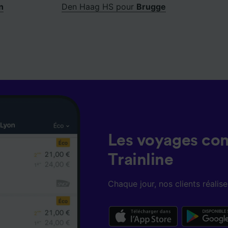
n
Den Haag HS pour
Brugge
Les voyages co
Trainline
Chaque jour, nos clients réali