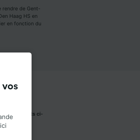
e rendre de Gent-
à Den Haag HS en
ier en fonction du
 vos
lisez les onglets ci-
rande
opérateur.
ici