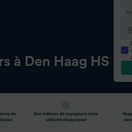
Re
ers à Den Haag HS
aines de
Des millions de voyageurs nous
Voya
de bus
utilisent chaque jour
des