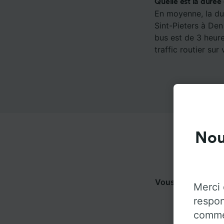
Quelle est la durée
En moyenne, la dur
Sint-Pieters à Den
bus est de 3 heure
traffic routier sur 
Nou
Vous pouvez voya
Merci 
dessous p
respon
commen