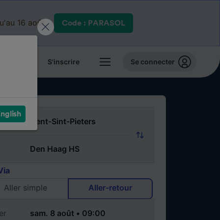
qu'au 16 août.
Code : PARASOL
 billets
S'inscrire
Se connecter
nglish
Via
Aller simple
Aller-retour
er