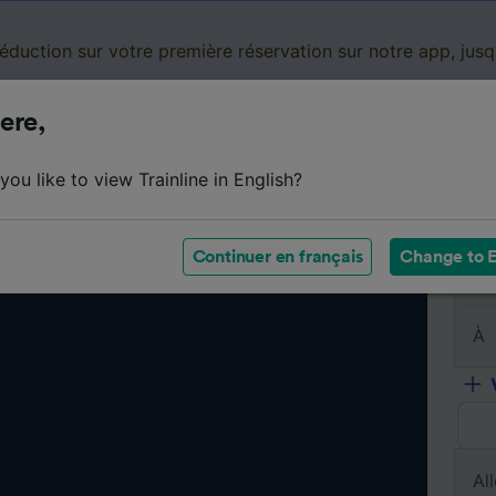
réduction sur votre première réservation sur notre app, jus
ere,
Cartes de réduction
Business
Panier
Mes
ou like to view Trainline in English?
Continuer en français
Change to E
De
À
All