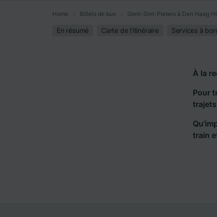
Home
Billets de bus
Gent-Sint-Pieters à Den Haag H
En résumé
Carte de l'itinéraire
Services à bor
À la r
Pour t
trajet
Qu’imp
train 