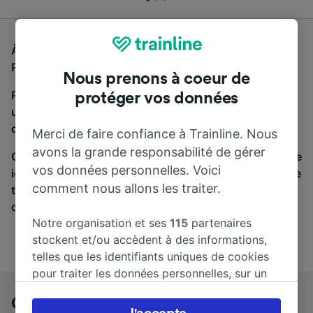
À la recherche d'un bus de Gent-Dampoort à Lille
Porte de Douai, vous êtes au bon endroit.
Nous prenons à coeur de
Pour trouver des billets de bus, lancez simplement
protéger vos données
une recherche ci-dessus. Nous comparons les temps
de trajets et les prix des voyages, en train et en bus.
Merci de faire confiance à Trainline. Nous
avons la grande responsabilité de gérer
Qu’importe votre destination, votre voyage commence
vos données personnelles. Voici
ici. Nous collaborons avec plus de 170 compagnies de
comment nous allons les traiter.
train et de bus. Consultez et achetez vos billets sur
cette page.
Notre organisation et ses
115
partenaires
stockent et/ou accèdent à des informations,
telles que les identifiants uniques de cookies
pour traiter les données personnelles, sur un
appareil. Vous pouvez accepter ou gérer vos
Gent-Dampoort à Lille Porte de Douai
préférences, notamment en exerçant votre