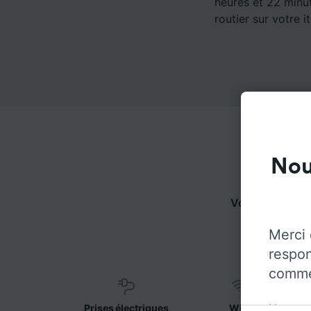
heures et 22 minut
routier sur votre it
Nou
Vous pouvez v
dessous p
Merci 
respon
commen
Notre o
Prises électriques
WiFi