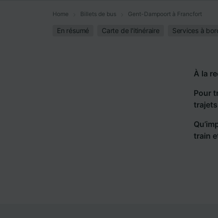
Home
Billets de bus
Gent-Dampoort à Francfort
En résumé
Carte de l'itinéraire
Services à bor
À la r
Pour t
trajet
Qu’imp
train 