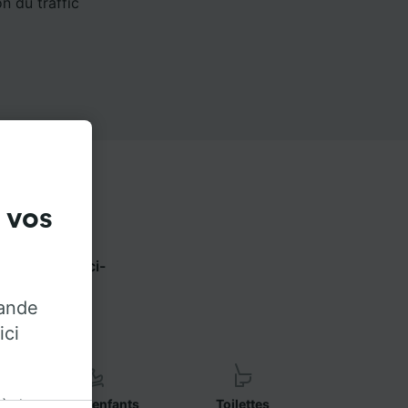
n du traffic
 vos
z les onglets ci-
opérateur.
rande
ici
 à des
Sièges enfants
Toilettes