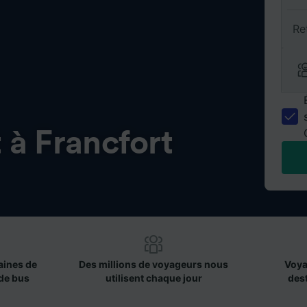
Re
à Francfort
aines de
Des millions de voyageurs nous
Voya
de bus
utilisent chaque jour
des