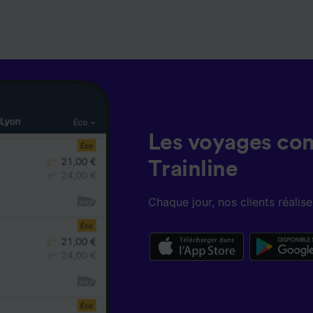
Les voyages co
Trainline
Chaque jour, nos clients réali