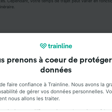
es. Cependant, votre temps de trajet peut varier en fonctio
inéraire.
Services à bord
s prenons à coeur de protéger
données
oyager de Gent-Dampoort à Francfort avec
Flixbus
. Utilise
our plus d'informations sur les services à bord de chaque 
de faire confiance à Trainline. Nous avons la g
sabilité de gérer vos données personnelles. Vo
t nous allons les traiter.
rganisation et ses
115
partenaires stockent et/ou accèdent
Climatisation
Accès aux personnes
Bagages