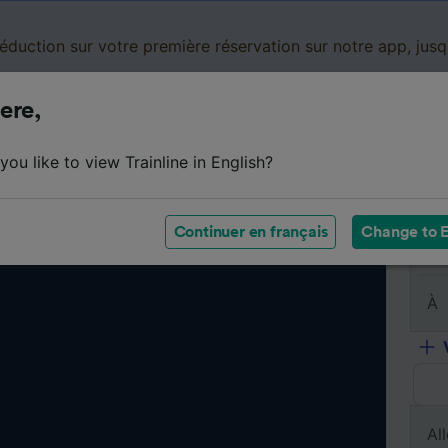
réduction sur votre première réservation sur notre app, jus
ere,
Cartes de réduction
Business
Panier
Mes
ou like to view Trainline in English?
Continuer en français
Change to E
De
À
All