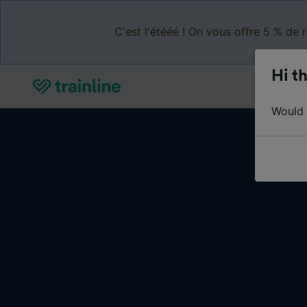
C'est l'étééé ! On vous offre 5 % de 
Hi th
Would y