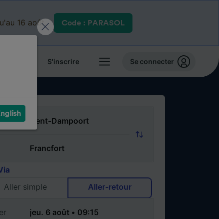
qu'au 16 août.
Code : PARASOL
 billets
S'inscrire
Se connecter
nglish
Via
Aller simple
Aller-retour
er