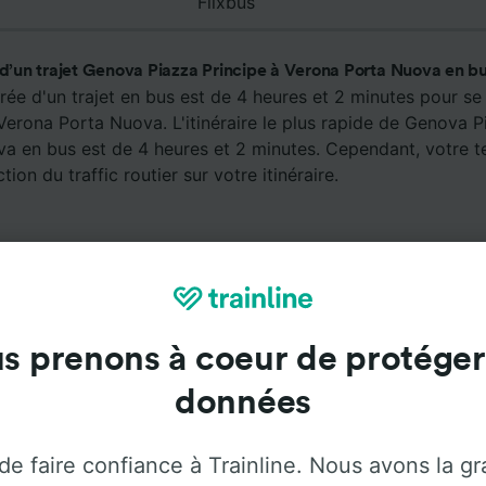
Flixbus
 d’un trajet Genova Piazza Principe à Verona Porta Nuova en bu
rée d'un trajet en bus est de 4 heures et 2 minutes pour s
Verona Porta Nuova. L'itinéraire le plus rapide de Genova P
a en bus est de 4 heures et 2 minutes. Cependant, votre t
tion du traffic routier sur votre itinéraire.
s prenons à coeur de protéger
données
Services à bord
er de Genova Piazza Principe à Verona Porta Nuova avec
de faire confiance à Trainline. Nous avons la g