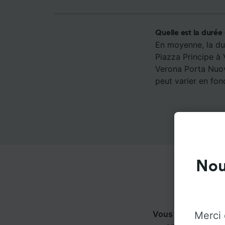
Quelle est la durée
En moyenne, la du
Piazza Principe à 
Verona Porta Nuov
peut varier en fonc
Nou
Vous pouvez voyag
Merci 