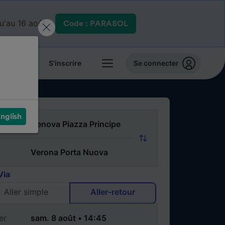
qu'au 16 août.
Code : PARASOL
 billets
S'inscrire
Se connecter
nglish
Via
Aller simple
Aller-retour
er