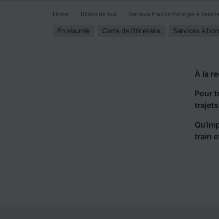
Home
Billets de bus
Genova Piazza Principe à Veron
En résumé
Carte de l'itinéraire
Services à bor
À la r
Pour t
trajet
Qu’imp
train 