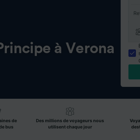
Re
Principe à Verona
aines de
Des millions de voyageurs nous
Voya
de bus
utilisent chaque jour
des