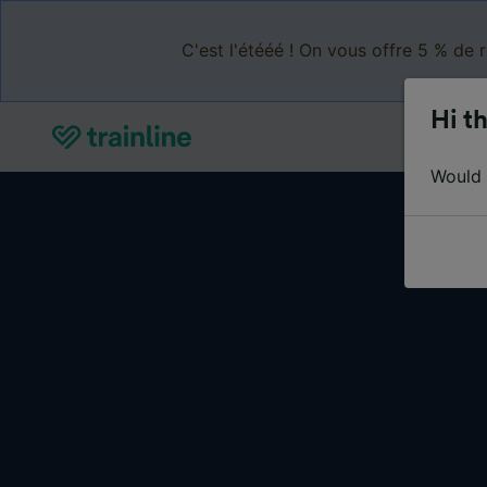
C'est l'étééé ! On vous offre 5 % de 
Hi th
Would y