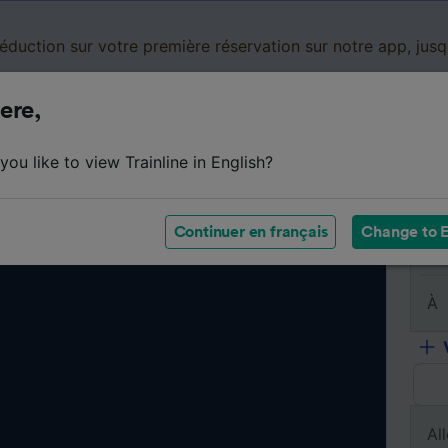
réduction sur votre première réservation sur notre app, jus
ere,
Cartes de réduction
Business
Panier
Mes
ou like to view Trainline in English?
Continuer en français
Change to E
De
À
All