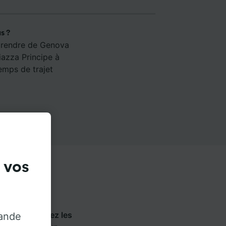
s ?
e rendre de Genova
iazza Principe à
emps de trajet
 vos
Flixbus
. Utilisez les
rande