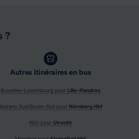
s ?
Autres itinéraires en bus
Bruxelles-Luxembourg pour
Lille-Flandres
Bolzano Sud/Bozen Süd pour
Nürnberg Hbf
Köln pour
Utrecht
München pour
Klagenfurt Hbf