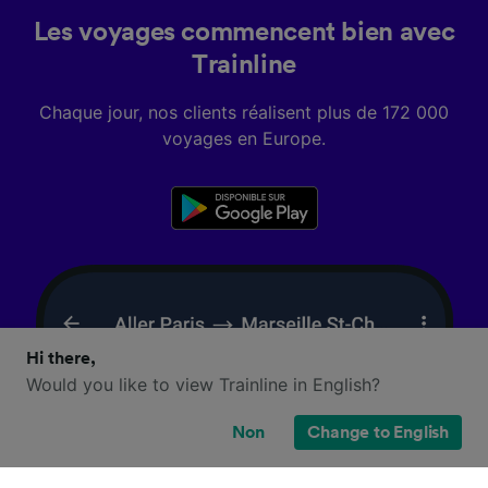
Les voyages commencent bien avec
Trainline
Chaque jour, nos clients réalisent plus de 172 000
voyages en Europe.
Hi there,
Would you like to view Trainline in English?
Non
Change to English