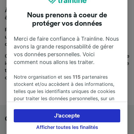
À la recherche d'un bus de Gênes à Paestum, vous
Nous prenons à coeur de
êtes au bon endroit.
protéger vos données
Pour trouver des billets de bus, lancez simplement
une recherche ci-dessus. Nous comparons les temps
Merci de faire confiance à Trainline. Nous
de trajets et les prix des voyages, en train et en bus.
avons la grande responsabilité de gérer
vos données personnelles. Voici
Qu’importe votre destination, votre voyage commence
comment nous allons les traiter.
ici. Nous collaborons avec plus de 170 compagnies de
train et de bus. Consultez et achetez vos billets sur
Notre organisation et ses
115
partenaires
cette page.
stockent et/ou accèdent à des informations,
telles que les identifiants uniques de cookies
pour traiter les données personnelles, sur un
appareil. Vous pouvez accepter ou gérer vos
préférences, notamment en exerçant votre
J'accepte
Gênes à Paestum en bus
droit d’opposition à l’intérêt légitime, en
cliquant ci-dessous ou à tout moment sur la
Afficher toutes les finalités