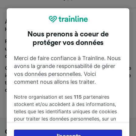
À la recherche d'un bus de Gelsenkirchen Hbf à
Hamburg Hbf, vous êtes au bon endroit.
Nous prenons à coeur de
Pour trouver des billets de bus, lancez simplement
protéger vos données
une recherche ci-dessus. Nous comparons les temps
de trajets et les prix des voyages, en train et en bus.
Merci de faire confiance à Trainline. Nous
avons la grande responsabilité de gérer
Qu’importe votre destination, votre voyage commence
vos données personnelles. Voici
ici. Nous collaborons avec plus de 170 compagnies de
comment nous allons les traiter.
train et de bus. Consultez et achetez vos billets sur
cette page.
Notre organisation et ses
115
partenaires
stockent et/ou accèdent à des informations,
telles que les identifiants uniques de cookies
pour traiter les données personnelles, sur un
appareil. Vous pouvez accepter ou gérer vos
Gelsenkirchen Hbf à Hamburg Hbf en
préférences, notamment en exerçant votre