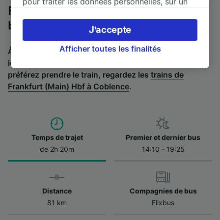
pour traiter les données personnelles, sur un
Frankfurt (Main) Hbf à Coblence en
appareil. Vous pouvez accepter ou gérer vos
préférences, notamment en exerçant votre
bus
J'accepte
droit d’opposition à l’intérêt légitime, en
cliquant ci-dessous ou à tout moment sur la
Afficher toutes les finalités
À la recherche de l’itinéraire retour en bus ? C'est par
page de la politique de confidentialité. Ces
ici :
Bus de Coblence à Frankfurt (Main) Hbf
.
Si vous
préférences seront signalées à nos partenaires
préférez prendre le train, regardez les
trains de
et n’affecteront pas les données de navigation.
Frankfurt (Main) Hbf à Coblence
.
Vos données ne seront pas utilisées à des fins
de traçage si vous nous avez demandé de ne
pas vous tracer.
Temps de trajet
Premier et dernier bus
Nos équipes ainsi que nos partenaires
de 2h 20m
14:10 - 19:25
externes, traitent des données selon les
finalités suivantes :
Utiliser des données de géolocalisation
précises. Analyser activement les
Distance
Compagnies de bus
caractéristiques de l’appareil pour
l’identification. Stocker et/ou accéder à des
81 km
Flixbus
informations sur un appareil. Publicités et