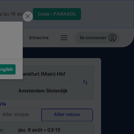
qu'au 16 août.
Code : PARASOL
 billets
S'inscrire
Se connecter
nglish
Via
Aller simple
Aller-retour
er