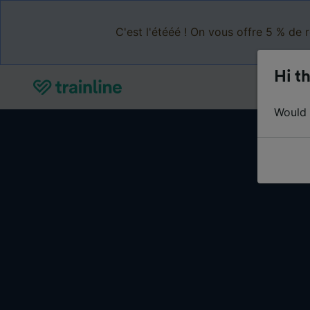
C'est l'étééé ! On vous offre 5 % de 
Hi th
Would y