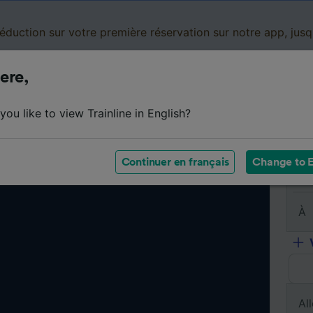
réduction sur votre première réservation sur notre app, jus
ere,
Cartes de réduction
Business
Panier
Mes
ou like to view Trainline in English?
Continuer en français
Change to E
De
À
All