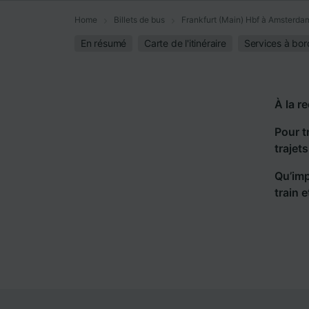
Home
Billets de bus
Frankfurt (Main) Hbf à Amsterdam
En résumé
Carte de l'itinéraire
Services à bor
À la r
Pour t
trajet
Qu’imp
train 