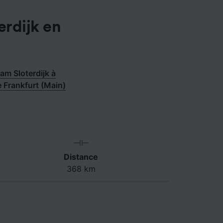
erdijk en
m Sloterdijk à
e Frankfurt (Main)
Distance
368 km