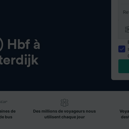
Re
) Hbf à
erdijk
aines de
Des millions de voyageurs nous
Voya
de bus
utilisent chaque jour
des