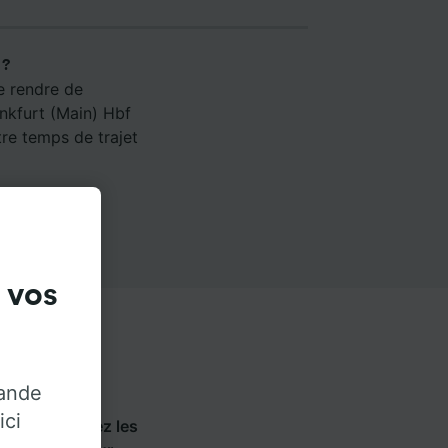
 ?
e rendre de
ankfurt (Main) Hbf
re temps de trajet
 vos
rande
ici
lixbus
. Utilisez les