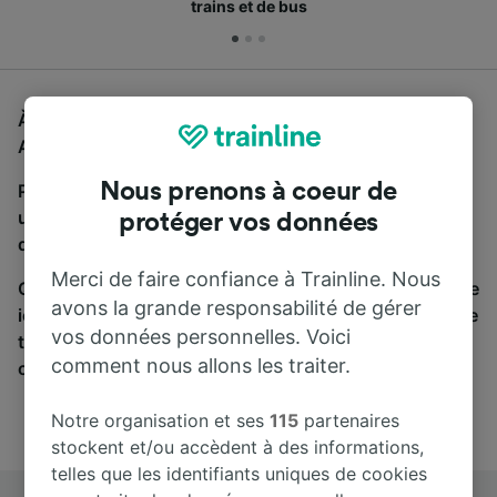
trains et de bus
À la recherche d'un bus de Frankfurt (Main) Hbf à
Albstadt-Ebingen, vous êtes au bon endroit.
Nous prenons à coeur de
Pour trouver des billets de bus, lancez simplement
une recherche ci-dessus. Nous comparons les temps
protéger vos données
de trajets et les prix des voyages, en train et en bus.
Merci de faire confiance à Trainline. Nous
Qu’importe votre destination, votre voyage commence
avons la grande responsabilité de gérer
ici. Nous collaborons avec plus de 170 compagnies de
vos données personnelles. Voici
train et de bus. Consultez et achetez vos billets sur
comment nous allons les traiter.
cette page.
Notre organisation et ses
115
partenaires
stockent et/ou accèdent à des informations,
telles que les identifiants uniques de cookies