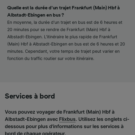
contenu personnalisés, mesure de
performance des publicités et du contenu,
Quelle est la durée d’un trajet Frankfurt (Main) Hbf à
études d’audience et développement de
Albstadt-Ebingen en bus ?
services.
En moyenne, la durée d'un trajet en bus est de 6 heures et
20 minutes pour se rendre de Frankfurt (Main) Hbf à
Liste de nos partenaires (fournisseurs)
Albstadt-Ebingen. L'itinéraire le plus rapide de Frankfurt
(Main) Hbf à Albstadt-Ebingen en bus est de 6 heures et 20
minutes. Cependant, votre temps de trajet peut varier en
fonction du traffic routier sur votre itinéraire.
Services à bord
Vous pouvez voyager de Frankfurt (Main) Hbf à
Albstadt-Ebingen avec
Flixbus
. Utilisez les onglets ci-
dessous pour plus d'informations sur les services à
bord de chaque opérateur.