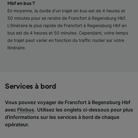
performance des publicités et du contenu,
Hbf en bus ?
études d’audience et développement de
En moyenne, la durée d'un trajet en bus est de 4 heures et
services.
50 minutes pour se rendre de Francfort à Regensburg Hbf.
L'itinéraire le plus rapide de Francfort à Regensburg Hbf en
Liste de nos partenaires (fournisseurs)
bus est de 4 heures et 50 minutes. Cependant, votre temps
de trajet peut varier en fonction du traffic routier sur votre
itinéraire.
Services à bord
Vous pouvez voyager de Francfort à Regensburg Hbf
avec
Flixbus
. Utilisez les onglets ci-dessous pour plus
d'informations sur les services à bord de chaque
opérateur.