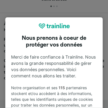
À la recherche d'un bus de Francfort à Regensburg
Hbf, vous êtes au bon endroit.
Nous prenons à coeur de
Pour trouver des billets de bus, lancez simplement
protéger vos données
une recherche ci-dessus. Nous comparons les temps
de trajets et les prix des voyages, en train et en bus.
Merci de faire confiance à Trainline. Nous
Qu’importe votre destination, votre voyage commence
avons la grande responsabilité de gérer
ici. Nous collaborons avec plus de 170 compagnies de
vos données personnelles. Voici
train et de bus. Consultez et achetez vos billets sur
comment nous allons les traiter.
cette page.
Notre organisation et ses
115
partenaires
stockent et/ou accèdent à des informations,
telles que les identifiants uniques de cookies
pour traiter les données personnelles, sur un