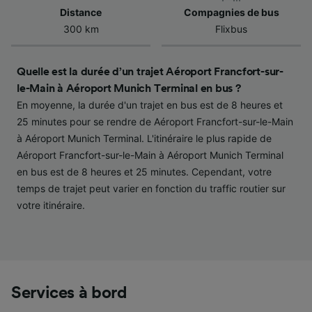
l’identification. Stocker et/ou accéder à des
Distance
Compagnies de bus
informations sur un appareil. Publicités et
300 km
Flixbus
contenu personnalisés, mesure de
performance des publicités et du contenu,
études d’audience et développement de
Quelle est la durée d’un trajet Aéroport Francfort-sur-
services.
le-Main à Aéroport Munich Terminal en bus ?
Liste de nos partenaires (fournisseurs)
En moyenne, la durée d'un trajet en bus est de 8 heures et
25 minutes pour se rendre de Aéroport Francfort-sur-le-Main
à Aéroport Munich Terminal. L'itinéraire le plus rapide de
Aéroport Francfort-sur-le-Main à Aéroport Munich Terminal
en bus est de 8 heures et 25 minutes. Cependant, votre
temps de trajet peut varier en fonction du traffic routier sur
votre itinéraire.
Services à bord