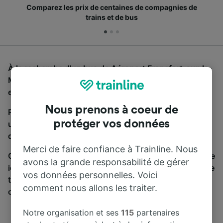
Comparez les prix de centaines de compagnies de
trains et de bus
À la recherche d'un bus de Aéroport Francfort-sur-le-
Main à Aéroport Munich Terminal, vous êtes au bon
endroit.
Nous prenons à coeur de
Pour trouver des billets de bus, lancez simplement
protéger vos données
une recherche ci-dessus. Nous comparons les temps
de trajets et les prix des voyages, en train et en bus.
Merci de faire confiance à Trainline. Nous
Qu’importe votre destination, votre voyage commence
avons la grande responsabilité de gérer
ici. Nous collaborons avec plus de 170 compagnies de
vos données personnelles. Voici
train et de bus. Consultez et achetez vos billets sur
comment nous allons les traiter.
cette page.
Notre organisation et ses
115
partenaires