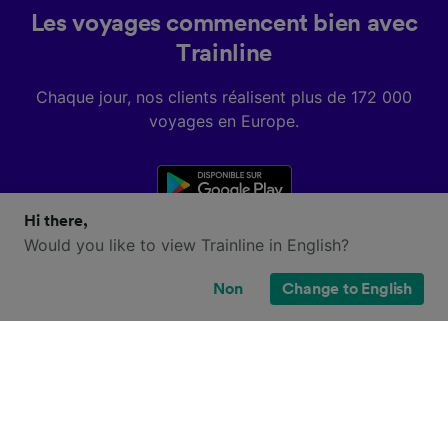
Les voyages commencent bien avec
Trainline
Chaque jour, nos clients réalisent plus de 172 000
voyages en Europe.
Hi there,
Would you like to view Trainline in English?
Non
Change to English