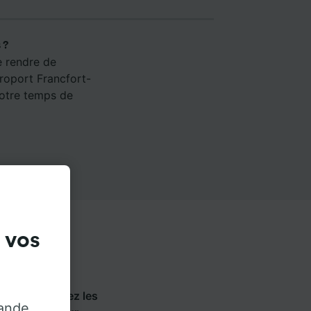
 ?
e rendre de
éroport Francfort-
votre temps de
 vos
Flixbus
. Utilisez les
rande