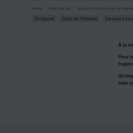
Home
Billets de bus
Aéroport Francfort-sur-le-Main à
En résumé
Carte de l'itinéraire
Services à bor
À la r
Pour t
trajet
Qu’imp
train 