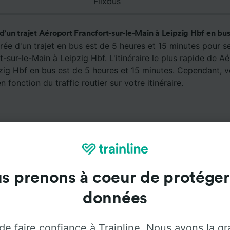
Flixbus
 d’un trajet Aéroport Francfort-sur-le-Main à Leipzig Hbf en bus
ée d'un trajet en bus est de 5 heures et 15 minutes pour s
-sur-le-Main à Leipzig Hbf. L'itinéraire le plus rapide de A
pzig Hbf en bus est de 5 heures et 15 minutes. Cependant, 
en fonction du traffic routier sur votre itinéraire.
s prenons à coeur de protéger
Services à bord
données
er de Aéroport Francfort-sur-le-Main à Leipzig Hbf avec
de faire confiance à Trainline. Nous avons la g