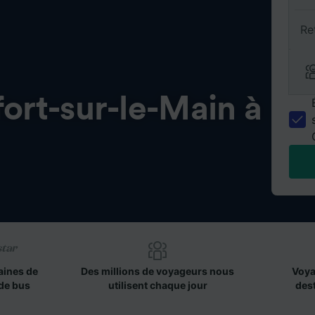
Re
ort-sur-le-Main à
aines de
Des millions de voyageurs nous
Voya
de bus
utilisent chaque jour
des