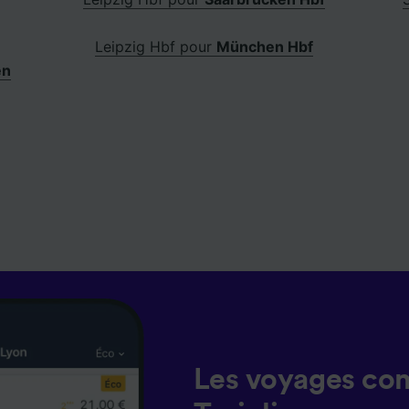
Leipzig Hbf pour
München Hbf
en
Les voyages co