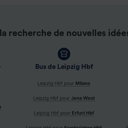
pement de services.
e nos partenaires (fournisseurs)
la recherche de nouvelles idée
-
Bus de Leipzig Hbf
Leipzig Hbf pour
Milano
Leipzig Hbf pour
Jena West
h
Leipzig Hbf pour
Erfurt Hbf
Leipzig Hbf pour
Saarbrücken Hbf