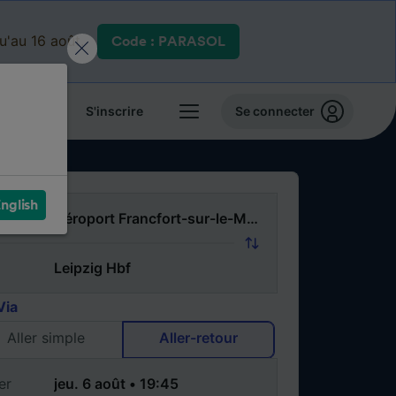
qu'au 16 août.
Code : PARASOL
 billets
S'inscrire
Se connecter
nglish
Via
Aller simple
Aller-retour
er