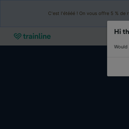
C'est l'étééé ! On vous offre 5 % de 
Hi th
Would y