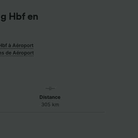
ig Hbf en
Hbf à Aéroport
ins de Aéroport
Distance
305 km