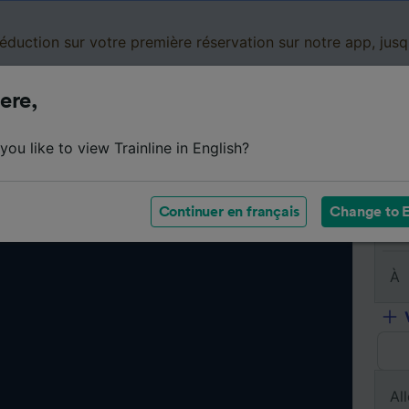
réduction sur votre première réservation sur notre app, jus
ere,
Cartes de réduction
Business
Panier
Mes
ou like to view Trainline in English?
Continuer en français
Change to E
De
À
All