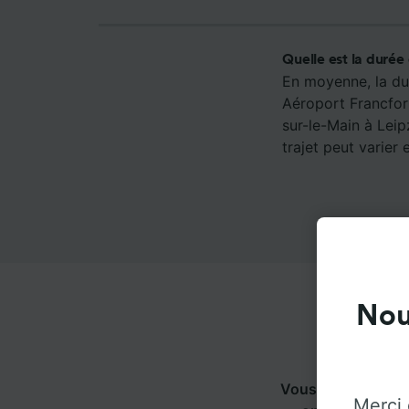
Quelle est la durée
En moyenne, la dur
Aéroport Francfort
sur-le-Main à Lei
trajet peut varier 
Nou
Vous pouvez voyag
Merci 