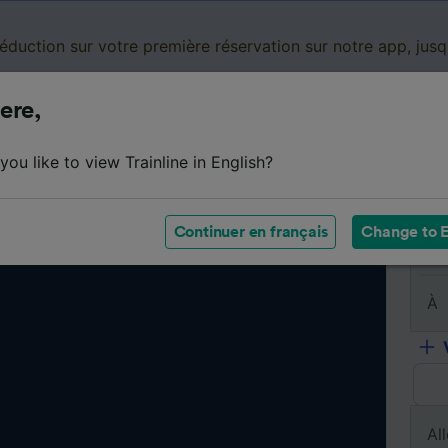
réduction sur votre première réservation sur notre app, jus
ere,
Cartes de réduction
Business
Panier
Mes
ou like to view Trainline in English?
Continuer en français
Change to E
De
À
All