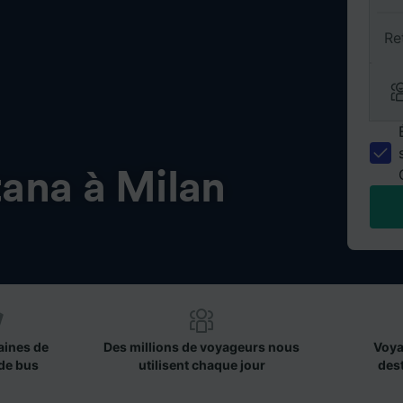
Re
tana à Milan
aines de
Des millions de voyageurs nous
Voya
de bus
utilisent chaque jour
des