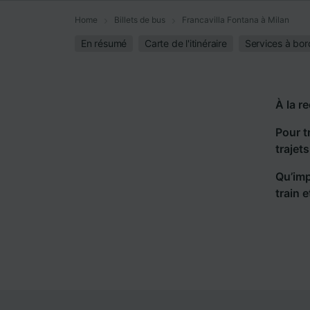
Home
Billets de bus
Francavilla Fontana à Milan
En résumé
Carte de l'itinéraire
Services à bor
À la r
Pour t
trajet
Qu’imp
train 