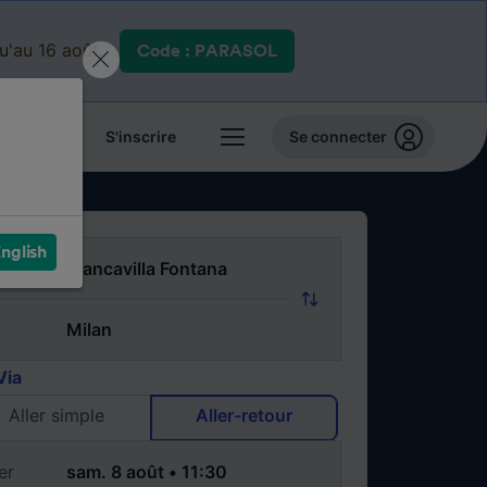
qu'au 16 août.
Code : PARASOL
 billets
S'inscrire
Se connecter
nglish
Via
Aller simple
Aller-retour
er