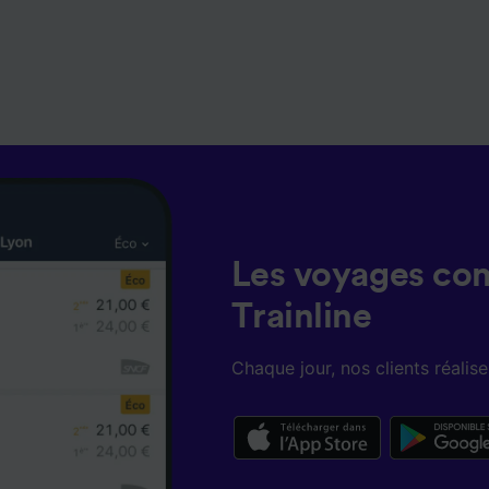
Les voyages co
Trainline
Chaque jour, nos clients réali