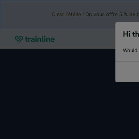
C'est l'étééé ! On vous offre 5 % de 
Hi th
Would y